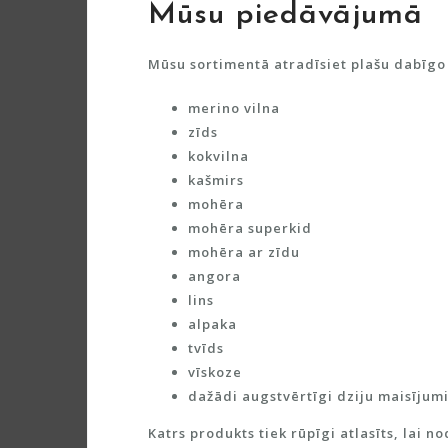
Mūsu piedāvājumā
Mūsu sortimentā atradīsiet plašu dabīgo
merino vilna
zīds
kokvilna
kašmirs
mohēra
mohēra superkid
mohēra ar zīdu
angora
lins
alpaka
tvīds
vīskoze
dažādi augstvērtīgi dziju maisījum
Katrs produkts tiek rūpīgi atlasīts, lai 