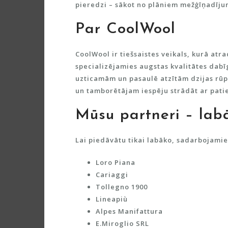
pieredzi – sākot no plāniem mežģīņadīju
Par CoolWool
CoolWool
ir tiešsaistes veikals, kurā atr
specializējamies augstas kvalitātes dab
uzticamām un pasaulē atzītām dzijas rū
un tamborētājam iespēju strādāt ar paties
Mūsu partneri – labā
Lai piedāvātu tikai labāko, sadarbojami
Loro Piana
Cariaggi
Tollegno 1900
Lineapiù
Alpes Manifattura
E.Miroglio SRL