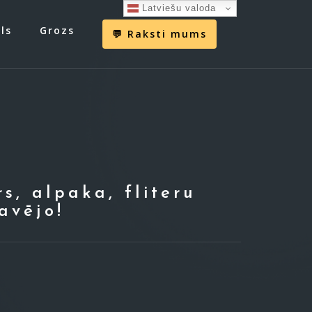
Latviešu valoda
ls
Grozs
💬 Raksti mums
rs, alpaka, fliteru
avējo!