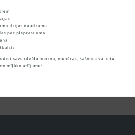
olēm
zijas
šamo dzijas daudzumu
lēs pēc pieprasījuma
šana
tbalsts
rodiet savu ideālo merino, mohēras, kašmira vai citu
amo mīļāko adījumu!