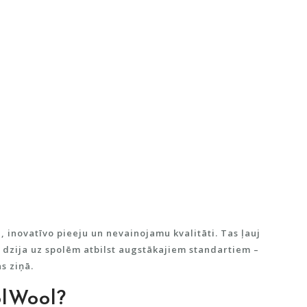
u, inovatīvo pieeju un nevainojamu kvalitāti. Tas ļauj
dzija uz spolēm atbilst augstākajiem standartiem –
s ziņā.
olWool?