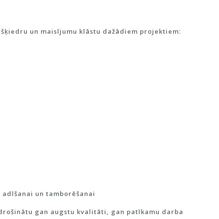
 šķiedru un maisījumu klāstu dažādiem projektiem:
i adīšanai un tamborēšanai
nodrošinātu gan augstu kvalitāti, gan patīkamu darba