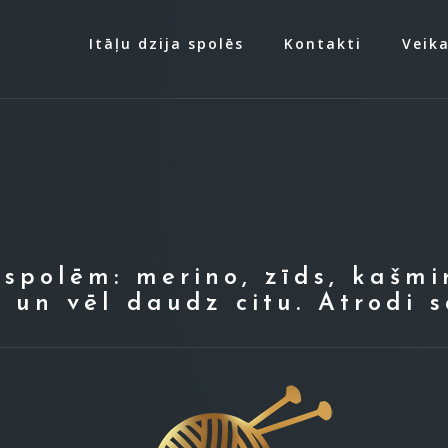
Itāļu dzija spolēs
Kontakti
Veika
 spolēm: merino, zīds, kašmi
s un vēl daudz citu. Atrodi s