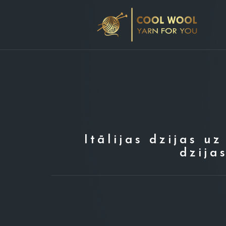
Skip
to
content
Itālijas dzijas uz
dzija