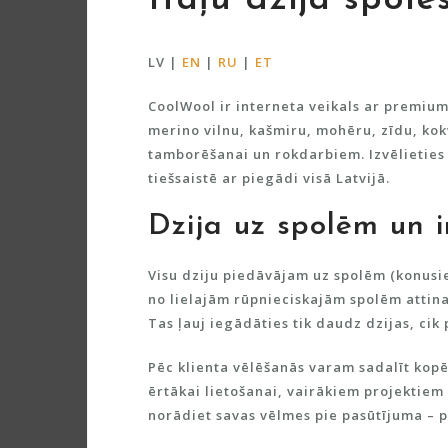
Itāļu dzija spolē
LV
|
EN
|
RU
|
ET
CoolWool
ir interneta veikals ar premium
merino vilnu, kašmiru, mohēru, zīdu, kokv
tamborēšanai un rokdarbiem. Izvēlieties
tiešsaistē ar piegādi visā Latvijā.
Dzija uz spolēm un i
Visu dziju piedāvājam
uz spolēm (konusi
no lielajām rūpnieciskajām spolēm atti
Tas ļauj iegādāties tik daudz dzijas, ci
Pēc klienta vēlēšanās
varam sadalīt kopē
ērtākai lietošanai, vairākiem projektiem
norādiet savas vēlmes pie pasūtījuma – p