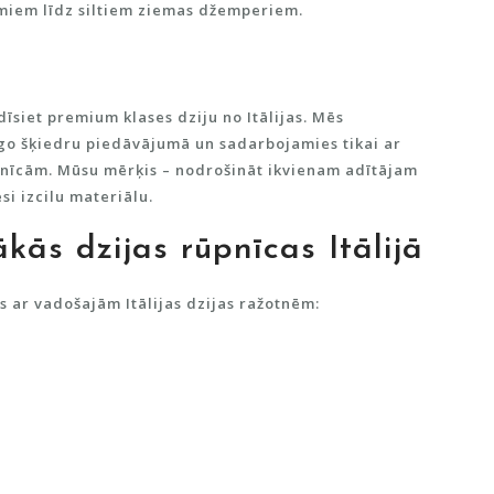
miem līdz siltiem ziemas džemperiem.
adīsiet
premium klases dziju no Itālijas
. Mēs
īgo šķiedru piedāvājumā un sadarbojamies tikai ar
pnīcām. Mūsu mērķis – nodrošināt ikvienam adītājam
i izcilu materiālu.
kās dzijas rūpnīcas Itālijā
es ar
vadošajām Itālijas dzijas ražotnēm
: