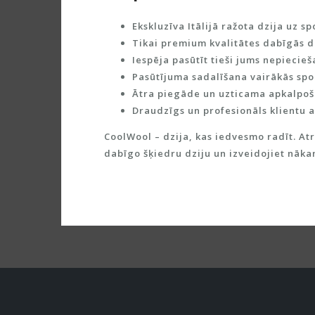
Ekskluzīva
Itālijā ražota dzija
uz sp
Tikai
premium kvalitātes dabīgās d
Iespēja pasūtīt tieši
jums nepiecie
Pasūtījuma sadalīšana vairākās spo
Ātra piegāde un uzticama apkalpo
Draudzīgs un profesionāls klientu a
CoolWool
– dzija, kas iedvesmo radīt. At
dabīgo šķiedru dziju un izveidojiet nāk