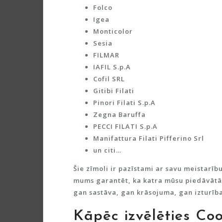
Folco
Igea
Monticolor
Sesia
FILMAR
IAFIL S.p.A
Cofil SRL
Gitibi Filati
Pinori Filati S.p.A
Zegna Baruffa
PECCI FILATI S.p.A
Manifattura Filati Pifferino Srl
un citi…
Šie zīmoli ir pazīstami ar savu meistarīb
mums garantēt, ka katra mūsu piedāvātā 
gan sastāva, gan krāsojuma, gan izturība
Kāpēc izvēlēties Co