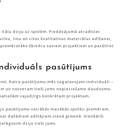
s
 itāļu dziju uz spolēm. Piedāvājumā atradīsiet
ilnu, linu un citus kvalitatīvus materiālus adīšanai,
 piemērotāko šķiedru saviem projektiem un pasūtīiet
ndividuāls pasūtījums
em)
. Katru pasūtījumu mēs sagatavojam individuāli –
nam un nosveram tieši jums nepieciešamo daudzumu
.
k patiešām vajadzīgs konkrētam projektam.
jo pasūtījumu vairākās mazākās spolēs
: piemēram,
 vai dažādiem adītājiem vienā ģimenē. Vienkārši
ielāgosim dziju tieši jums.