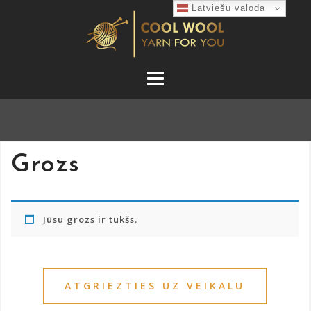
Skip
Latviešu valoda
to
content
Grozs
Jūsu grozs ir tukšs.
ATGRIEZTIES UZ VEIKALU