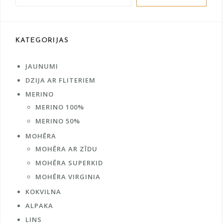
n
a
t
KATEGORIJAS
i
v
e
JAUNUMI
:
DZIJA AR FLITERIEM
MERINO
MERINO 100%
MERINO 50%
MOHĒRA
MOHĒRA AR ZĪDU
MOHĒRA SUPERKID
MOHĒRA VIRGINIA
KOKVILNA
ALPAKA
LINS