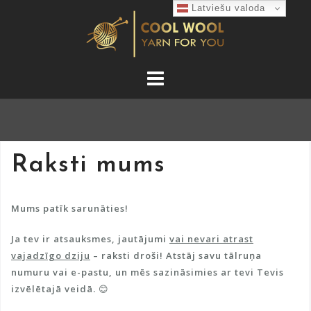
Skip
Latviešu valoda
to
content
Raksti mums
Mums patīk sarunāties!
Ja tev ir atsauksmes, jautājumi
vai nevari atrast
vajadzīgo dziju
– raksti droši! Atstāj savu tālruņa
numuru vai e-pastu, un mēs sazināsimies ar tevi Tevis
izvēlētajā veidā. 😊