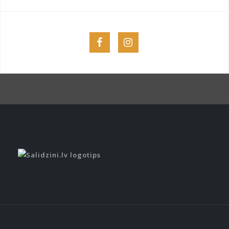
Menu
Menu
Item
Item