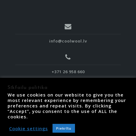
info@coolwool.lv
+371 26 958 660
Sīkfailu politika
We use cookies on our website to give you the
most relevant experience by remembering your
preferences and repeat visits. By clicking
“Accept”, you consent to the use of ALL the
Piegāde, atgriešana un termiņi
cookies.
Lietošanas noteikumi
Privātuma politika
Cookie settings
Piekrītu
Sīkfailu politika