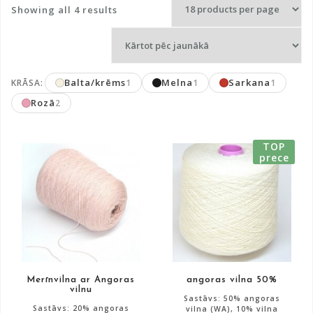
Sorted
Showing all 4 results
by
latest
Balta/krēms
Melna
Sarkana
KRĀSA:
1
1
1
Rozā
2
TOP
prece
Merīnvilna ar Angoras
angoras vilna 50%
vilnu
Sastāvs: 50% angoras
Sastāvs: 20% angoras
vilna (WA), 10% vilna