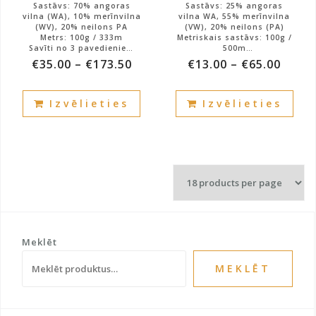
Sastāvs: 70% angoras
Sastāvs: 25% angoras
vilna (WA), 10% merīnvilna
vilna WA, 55% merīnvilna
(WV), 20% neilons PA
(VW), 20% neilons (PA)
Metrs: 100g / 333m
Metriskais sastāvs: 100g /
Savīti no 3 pavedieniem
500m
(3/10)
Dzija ir pagriezta no 3
€
35.00
–
€
173.50
€
13.00
–
€
65.00
Krāsa: melna
pavedieniem
Atlikums: 2150g.
Atlikums: 1200g.
This
This
Izvēlieties
Izvēlieties
product
prod
has
has
multiple
mult
variants.
vari
The
The
options
opti
may
may
be
be
chosen
cho
Meklēt
on
on
MEKLĒT
the
the
product
prod
page
pag