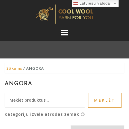
Skip
Latviešu valoda
to
content
Sākums
/ ANGORA
ANGORA
Meklēt:
MEKLĒT
Kategoriju izvēle atrodas zemāk 😉