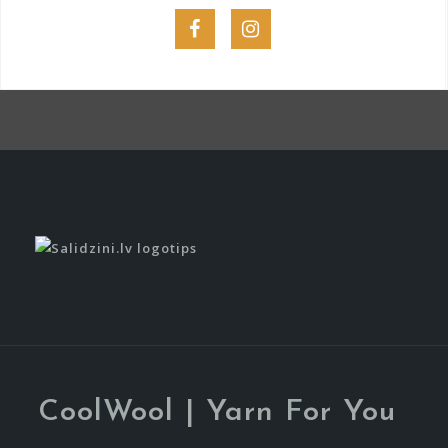
Menu
Menu
Item
Item
CoolWool | Yarn For You