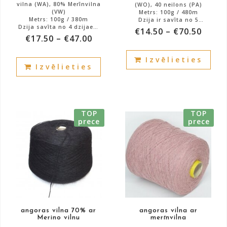
vilna (WA), 80% Merīnvilna
(WO), 40 neilons (PA)
(VW)
Metrs: 100g / 480m
Metrs: 100g / 380m
Dzija ir savīta no 5
Dzija savīta no 4 dzijaem
pavedieniem
€
14.50
–
€
70.50
Krāsa: rozā
Krāsa: piena balta
€
17.50
–
€
47.00
Atlikums: 1000g.
This
Atlikums: 540g.
This
Izvēlieties
prod
Izvēlieties
product
has
has
mult
multiple
vari
variants.
The
TOP
TOP
The
prece
prece
opti
options
may
may
be
be
cho
chosen
on
on
the
the
prod
product
pag
angoras vilna 70% ar
angoras vilna ar
page
Merino vilnu
merīnvilna