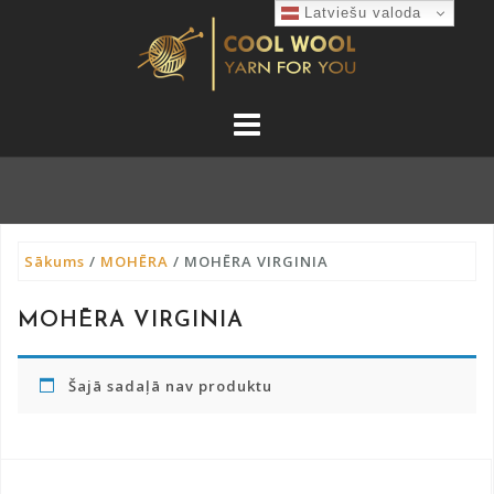
Skip
Latviešu valoda
to
content
Sākums
/
MOHĒRA
/ MOHĒRA VIRGINIA
MOHĒRA VIRGINIA
Šajā sadaļā nav produktu