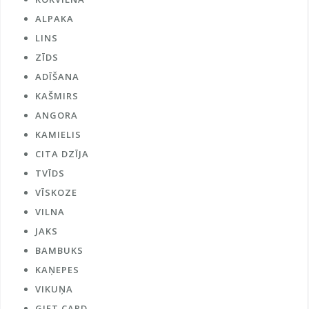
ALPAKA
LINS
ZĪDS
ADĪŠANA
KAŠMIRS
ANGORA
KAMIELIS
CITA DZĪJA
TVĪDS
VĪSKOZE
VILNA
JAKS
BAMBUKS
KAŅEPES
VIKUŅA
GIFT CARD