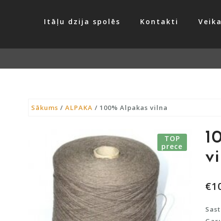
Itāļu dzija spolēs
Kontakti
Veika
Sākums
/
ALPAKA
/ 100% Alpakas vilna
1
TOP
prece
v
€
1
Sast