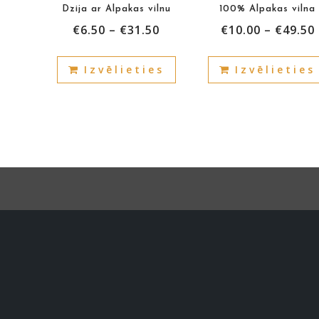
Dzija ar Alpakas vilnu
100% Alpakas vilna
€
6.50
–
€
31.50
€
10.00
–
€
49.50
This
Izvēlieties
Izvēlieties
product
has
multiple
variants.
The
options
may
be
chosen
on
the
product
page