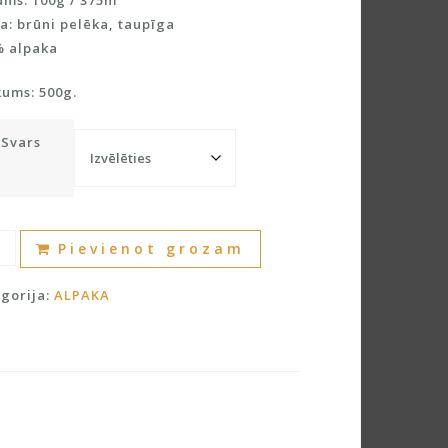
ms: 100g / 375m
a: brūni pelēka, taupīga
% alpaka
kums: 500g.
Svars
%
A
Pievienot grozam
kas
l
a
t
gorija:
ALPAKA
dzums
e
r
n
a
t
i