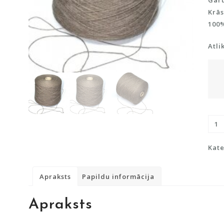
Garu
Krās
100
Atli
100
Alpa
viln
Kate
dau
Apraksts
Papildu informācija
Apraksts