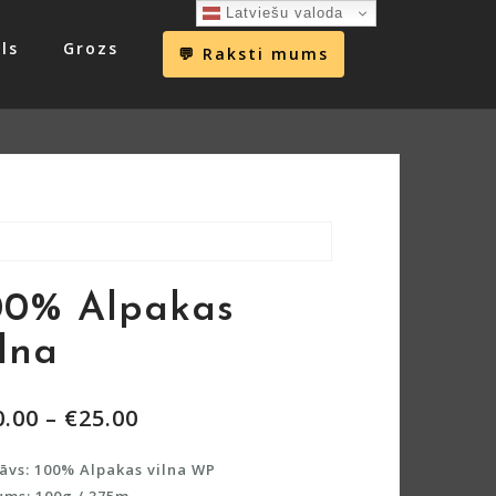
Latviešu valoda
ls
Grozs
💬 Raksti mums
00% Alpakas
ilna
0.00
–
€
25.00
āvs: 100% Alpakas vilna WP