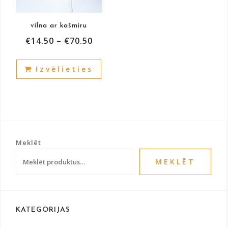
the
prod
product
pag
vilna ar kašmiru
page
€
14.50
–
€
70.50
This
Izvēlieties
product
has
multiple
variants.
The
options
Meklēt
may
be
MEKLĒT
chosen
on
the
product
KATEGORIJAS
page