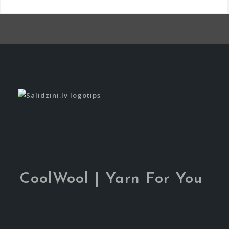
Item
Item
CoolWool | Yarn For You