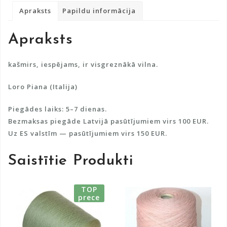
Piana
r
Apraksts
Papildu informācija
daudzums
n
a
Apraksts
t
i
v
kašmirs, iespējams, ir visgreznākā vilna.
e
Loro Piana (Italija)
:
Piegādes laiks: 5–7 dienas.
Bezmaksas piegāde Latvijā pasūtījumiem virs 100 EUR.
Uz ES valstīm — pasūtījumiem virs 150 EUR.
Saistītie Produkti
TOP
prece