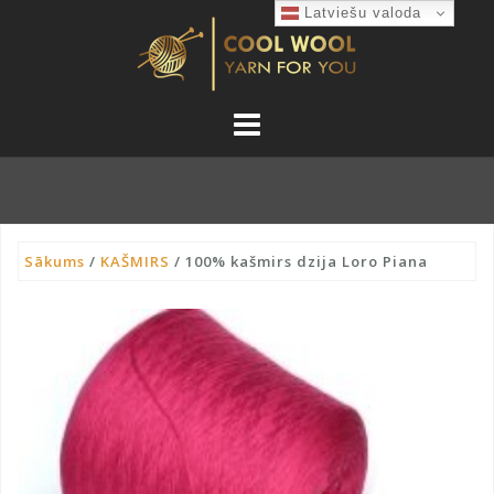
Skip
Latviešu valoda
to
content
Sākums
/
KAŠMIRS
/ 100% kašmirs dzija Loro Piana