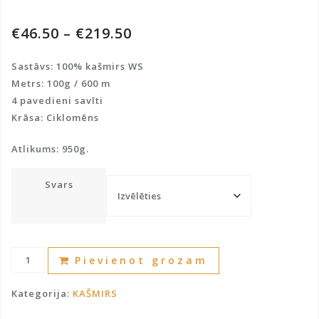
€
46.50
–
€
219.50
Sastāvs: 100% kašmirs WS
Metrs: 100g / 600 m
4 pavedieni savīti
Krāsa: Ciklomēns
Atlikums: 950g.
Svars
100%
A
Pievienot grozam
kašmirs
l
dzija
t
Kategorija:
KAŠMIRS
Loro
e