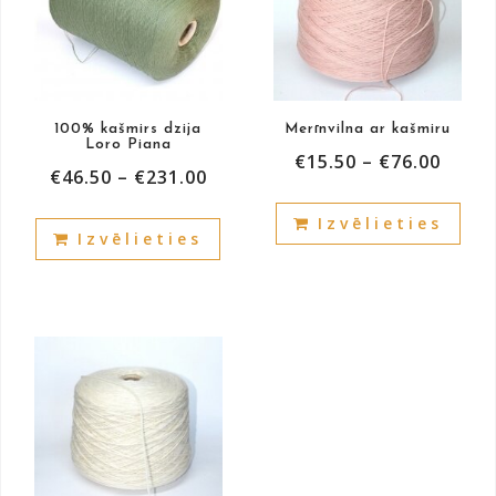
100% kašmirs dzija
Merīnvilna ar kašmiru
Loro Piana
€
15.50
–
€
76.00
€
46.50
–
€
231.00
This
This
Izvēlieties
prod
Izvēlieties
product
has
has
mult
multiple
vari
variants.
The
The
opti
options
may
may
be
be
cho
chosen
on
on
the