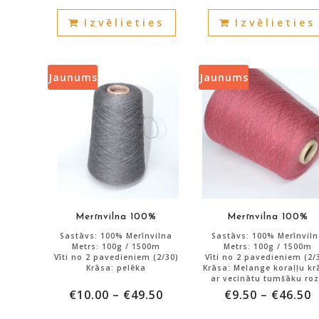
This
Izvēlieties
Izvēlieties
product
has
multiple
variants.
Jaunums
Jaunums
The
options
may
be
chosen
on
the
product
Merīnvilna 100%
Merīnvilna 100%
page
Sastāvs: 100% Merīnvilna
Sastāvs: 100% Merīnvil
Metrs: 100g / 1500m
Metrs: 100g / 1500m
Vīti no 2 pavedieniem (2/30)
Vīti no 2 pavedieniem (2/
Krāsa: pelēka
Krāsa: Melange koraļļu kr
ar vecinātu tumšāku ro
SAPHIELA
€
10.00
–
€
49.50
€
9.50
–
€
46.50
Atlikums: 5000g.
Atlikums: 4000g.
This