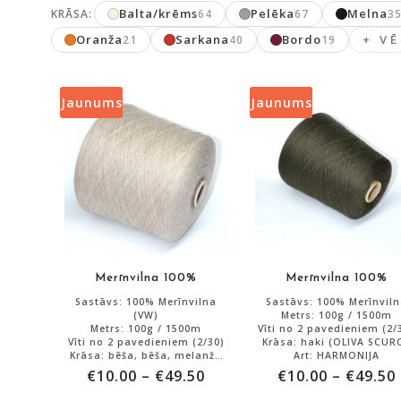
latest
Balta/krēms
Pelēka
Melna
KRĀSA:
64
67
3
Oranža
Sarkana
Bordo
+ VĒ
21
40
19
Jaunums
Jaunums
Merīnvilna 100%
Merīnvilna 100%
Sastāvs: 100% Merīnvilna
Sastāvs: 100% Merīnvil
(VW)
Metrs: 100g / 1500m
Metrs: 100g / 1500m
Vīti no 2 pavedieniem (2/
Vīti no 2 pavedieniem (2/30)
Krāsa: haki (OLIVA SCUR
Krāsa: bēša, bēša, melanža
Art: HARMONIJA
Art: VIKTORIJA
€
10.00
–
€
49.50
€
10.00
–
€
49.50
Atlikums: 4000g.
Atlikums: 2000g.