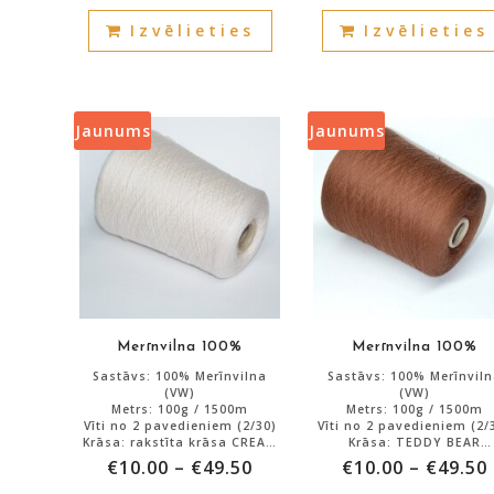
This
Izvēlieties
Izvēlieties
product
has
multiple
variants.
Jaunums
Jaunums
The
options
may
be
chosen
on
the
product
Merīnvilna 100%
Merīnvilna 100%
page
Sastāvs: 100% Merīnvilna
Sastāvs: 100% Merīnvil
(VW)
(VW)
Metrs: 100g / 1500m
Metrs: 100g / 1500m
Vīti no 2 pavedieniem (2/30)
Vīti no 2 pavedieniem (2/
Krāsa: rakstīta krāsa CREAM
Krāsa: TEDDY BEAR
(PANNA utt.k)
Art: VIKTORIJA
€
10.00
–
€
49.50
€
10.00
–
€
49.50
Art: HARMONIJA
Atlikums: 3000g.
Atlikums: 3000g.