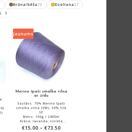
Brūna/bēša
Dzeltena
5
72
27
L 5
Jaunums
Merino īpaši smalka vilna
ar zīdu
na
Sastāvs: 70% Merino īpaši
smalka vilna (VW), 30% Silk
30)
SE
O)
Metrs: 100g / 2400m
Krāsa: lavanda, violeta
Vīti no 2 pavedieniem (2/48)
€
15.00
–
€
73.50
70% īpaši smalka
Atlikums: 3000g.