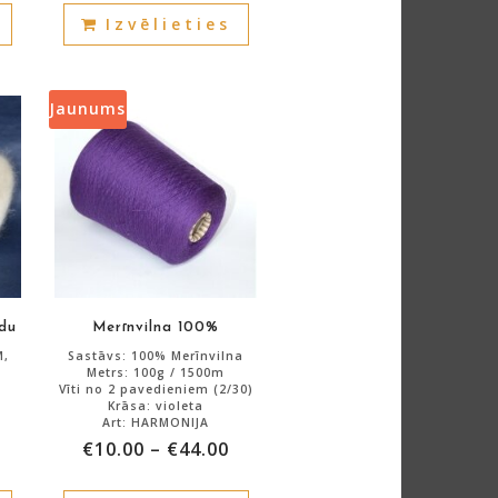
Izvēlieties
product
product
has
has
multiple
multiple
variants.
variants.
Jaunums
The
The
options
options
may
may
be
be
chosen
chosen
on
on
the
the
product
product
du
Merīnvilna 100%
page
page
M,
Sastāvs: 100% Merīnvilna
Metrs: 100g / 1500m
Vīti no 2 pavedieniem (2/30)
Krāsa: violeta
Art: HARMONIJA
€
10.00
–
€
44.00
Atlikums: 880g.
This
This