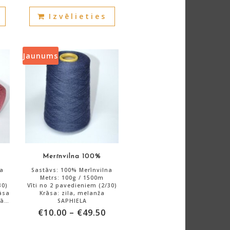
Atlikums: 4000g.
This
This
Izvēlieties
product
product
has
has
multiple
multiple
variants.
variants.
Jaunums
The
The
options
options
may
may
be
be
chosen
chosen
on
on
the
the
product
product
Merīnvilna 100%
page
page
na
Sastāvs: 100% Merīnvilna
Metrs: 100g / 1500m
30)
Vīti no 2 pavedieniem (2/30)
āsa
Krāsa: zila, melanža
zā
SAPHIELA
€
10.00
–
€
49.50
Atlikums: 2000g.
This
This