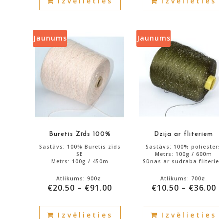
Izvēlieties
Izvēlieties
product
has
multiple
variants.
Jaunums
Jaunums
The
options
may
be
chosen
on
the
product
Buretis Zīds 100%
Dzija ar fliteriem
page
Sastāvs: 100% Buretis zīds
Sastāvs: 100% poliester
SE
Metrs: 100g / 600m
Metrs: 100g / 450m
Sūnas ar sudraba fliteri
Atlikums: 900g.
Atlikums: 700g.
€
20.50
–
€
91.00
€
10.50
–
€
36.00
This
Izvēlieties
Izvēlieties
product