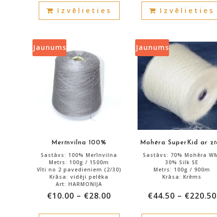
Izvēlieties
Izvēlieties
product
has
multiple
variants.
Jaunums
Jaunums
The
options
may
be
chosen
on
the
product
Merīnvilna 100%
Mohēra SuperKid ar zī
page
Sastāvs: 100% Merīnvilna
Sastāvs: 70% Mohēra W
Metrs: 100g / 1500m
30% Silk SE
Vīti no 2 pavedieniem (2/30)
Metrs: 100g / 900m
Krāsa: vidēji pelēka
Krāsa: Krēms
Art: HARMONIJA
€
10.00
–
€
28.00
€
44.50
–
€
220.50
Atlikums: 1800g.
Atlikums: 560g.
This