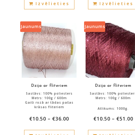
Izvēlieties
Izvēlieties
product
has
multiple
variants.
Jaunums
Jaunums
The
options
may
be
chosen
on
the
product
Dzija ar fliteriem
Dzija ar fliteriem
page
Sastāvs: 100% poliesters
Sastāvs: 100% poliester
Metrs: 100g / 600m
Metrs: 100g / 600m
Gaiši rozā ar tādas pašas
krāsas fliteriem
Atlikums: 1000g.
€
10.50
–
€
36.00
€
10.50
–
€
51.00
Atlikums: 700g.
This