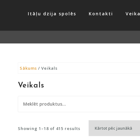
Itāļu dzija spolēs
Kontakti
Veika
Sākums
/ Veikals
Veikals
Meklēt:
Sorted
Showing 1–18 of 415 results
by