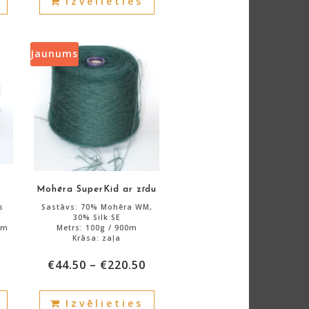
Izvēlieties
product
product
has
has
multiple
multiple
variants.
variants.
Jaunums
The
The
options
options
may
may
be
be
chosen
chosen
on
on
the
the
product
product
Mohēra SuperKid ar zīdu
page
page
s
Sastāvs: 70% Mohēra WM,
30% Silk SE
em
Metrs: 100g / 900m
Krāsa: zaļa
€
44.50
–
€
220.50
Atlikums: 1800g.
This
This
Izvēlieties
product
product