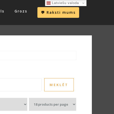
Latviešu valoda
ls
Grozs
💬 Raksti mums
MEKLĒT