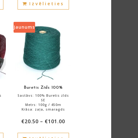
Izvēlieties
product
product
has
has
multiple
multiple
variants.
variants.
Jaunums
The
The
options
options
may
may
be
be
chosen
chosen
on
on
the
the
product
product
Buretis Zīds 100%
page
page
s
Sastāvs: 100% Buretis zīds
SE
Metrs: 100g / 450m
Krāsa: zaļa, smaragds
€
20.50
–
€
101.00
Atlikums: 1240g.
This
This