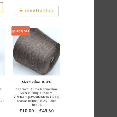
This
merīnvilna-30% SE
This
product
Izvēlieties
product
has
has
multiple
multiple
variants.
variants.
Jaunums
The
The
options
options
may
may
be
be
chosen
chosen
on
on
the
the
product
product
Merīnvilna 100%
page
page
na
Sastāvs: 100% Merīnvilna
Metrs: 100g / 1500m
Vīti no 2 pavedieniem (2/30)
30)
Krāsa: BEBRO (CASTORE
utt.k)
Art: HARMONIJA
€
10.00
–
€
49.50