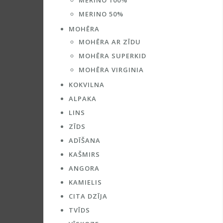
MERINO 100%
MERINO 50%
MOHĒRA
MOHĒRA AR ZĪDU
MOHĒRA SUPERKID
MOHĒRA VIRGINIA
KOKVILNA
ALPAKA
LINS
ZĪDS
ADĪŠANA
KAŠMIRS
ANGORA
KAMIELIS
CITA DZĪJA
TVĪDS