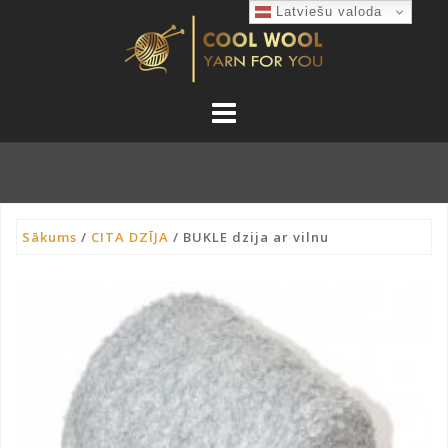
Skip
Latviešu valoda
to
content
Sākums
/
CITA DZĪJA
/ BUKLE dzija ar vilnu