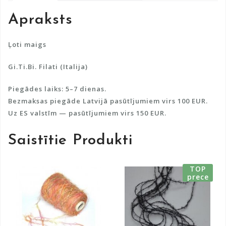
a
Apraksts
t
i
v
Ļoti maigs
e
Gi.Ti.Bi. Filati (Italija)
:
Piegādes laiks: 5–7 dienas.
Bezmaksas piegāde Latvijā pasūtījumiem virs 100 EUR.
Uz ES valstīm — pasūtījumiem virs 150 EUR.
Saistītie Produkti
TOP
prece