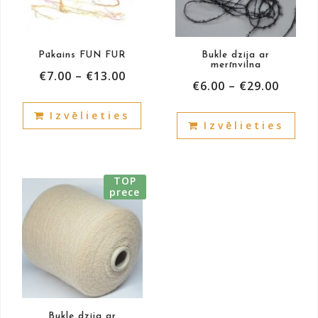
Pūkains FUN FUR
Bukle dzija ar
merīnvilna
€
7.00
–
€
13.00
€
6.00
–
€
29.00
This
This
Izvēlieties
product
Izvēlieties
prod
has
has
multiple
mult
variants.
vari
TOP
The
prece
The
options
opti
may
may
be
be
chosen
cho
on
on
the
the
product
prod
Bukle dzija ar