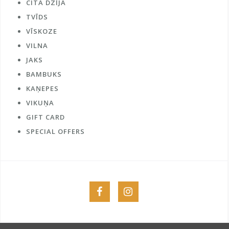
CITA DZĪJA
TVĪDS
VĪSKOZE
VILNA
JAKS
BAMBUKS
KAŅEPES
VIKUŅA
GIFT CARD
SPECIAL OFFERS
Menu
Menu
Item
Item