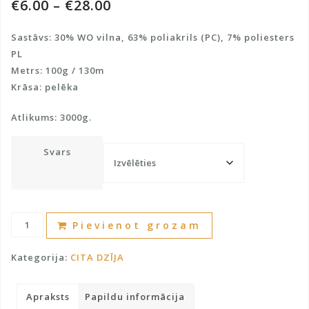
€
6.00
–
€
28.00
Sastāvs: 30% WO vilna, 63% poliakrils (PC), 7% poliesters
PL
Metrs: 100g / 130m
Krāsa: pelēka
Atlikums: 3000g.
Svars
BUKLE
A
Pievienot grozam
dzija
l
ar
t
Kategorija:
CITA DZĪJA
vilnu
e
daudzums
r
Apraksts
Papildu informācija
n