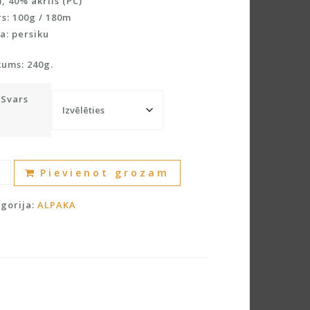
, 40% akrils (PC)
s: 100g / 180m
a: persiku
kums: 240g.
Svars
a
A
Pievienot grozam
l
kas
t
gorija:
ALPAKA
u
e
dzums
r
n
a
t
i