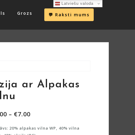
Latviešu valoda
ls
Grozs
💬 Raksti mums
zija ar Alpakas
ilnu
.00
–
€
7.00
āvs: 20% alpakas vilna WP, 40% vilna