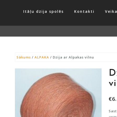
Itāļu dzija spolēs
Kontakti
Veika
Sākums
/
ALPAKA
/ Dzija ar Alpakas vilnu
D
v
€
6
Sast