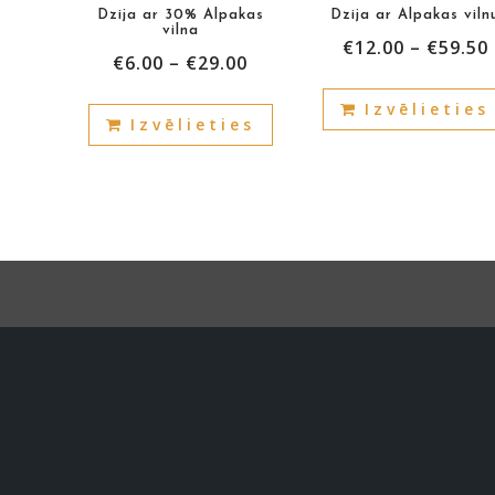
Dzija ar 30% Alpakas
Dzija ar Alpakas viln
vilna
€
12.00
–
€
59.50
€
6.00
–
€
29.00
This
Izvēlieties
Izvēlieties
product
has
multiple
variants.
The
options
may
be
chosen
on
the
product
page