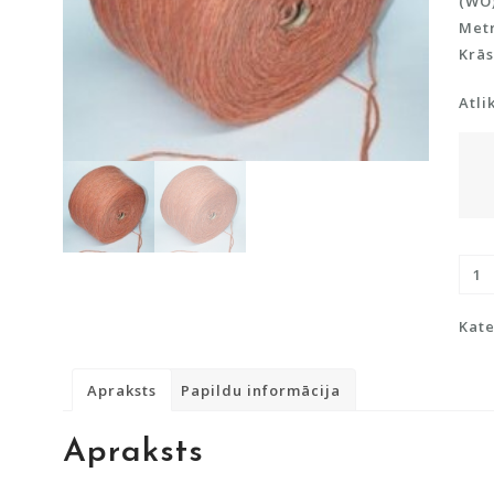
(WO)
Metr
Krās
Atli
Dzij
ar
Alpa
Kate
viln
dau
Apraksts
Papildu informācija
Apraksts