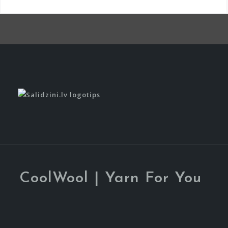
Item
Item
CoolWool | Yarn For You