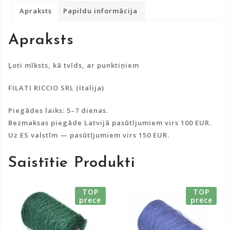
vilnu
r
Apraksts
Papildu informācija
daudzums
n
a
Apraksts
t
i
v
Ļoti mīksts, kā tvīds, ar punktiņiem
e
FILATI RICCIO SRL (Italija)
:
Piegādes laiks: 5–7 dienas.
Bezmaksas piegāde Latvijā pasūtījumiem virs 100 EUR.
Uz ES valstīm — pasūtījumiem virs 150 EUR.
Saistītie Produkti
TOP
TOP
prece
prece