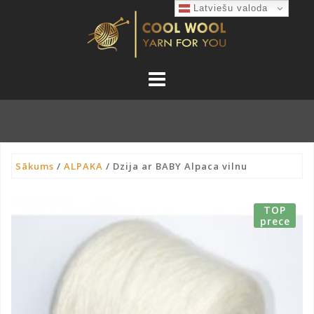
Skip
Latviešu valoda
to
content
Sākums
/
ALPAKA
/ Dzija ar BABY Alpaca vilnu
TOP
prece