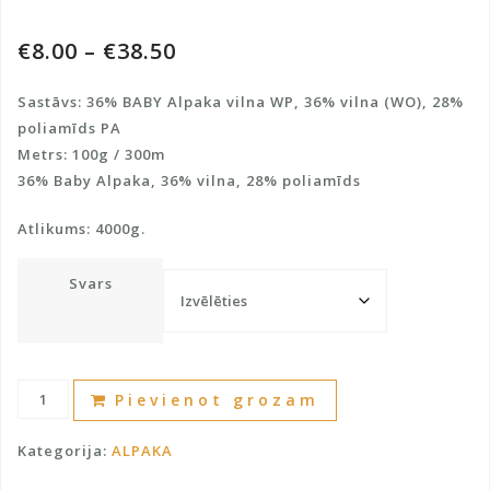
€
8.00
–
€
38.50
Sastāvs: 36% BABY Alpaka vilna WP, 36% vilna (WO), 28%
poliamīds PA
Metrs: 100g / 300m
36% Baby Alpaka, 36% vilna, 28% poliamīds
Atlikums: 4000g.
Svars
Dzija
A
Pievienot grozam
ar
l
BABY
t
Kategorija:
ALPAKA
Alpaca
e