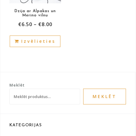
product
prod
Dzija ar Alpakas un
page
pag
Merino vilnu
€
6.50
–
€
8.00
This
Izvēlieties
product
has
multiple
variants.
The
options
Meklēt
may
be
MEKLĒT
chosen
on
the
product
KATEGORIJAS
page