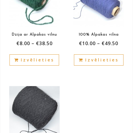
Dzija ar Alpakas vilnu
100% Alpakas vilna
€
8.00
–
€
38.50
€
10.00
–
€
49.50
This
This
Izvēlieties
Izvēlieties
product
prod
has
has
multiple
mult
variants.
vari
The
The
options
opti
may
may
be
be
chosen
cho
on
on
the
the