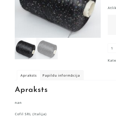
Atli
Dzij
ar
flit
Kate
dau
Apraksts
Papildu informācija
Apraksts
nan
Cofil SRL (Italija)