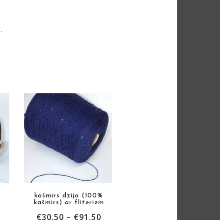
.
kašmirs dzija (100%
kašmirs) ar fliteriem
€
30.50
–
€
91.50