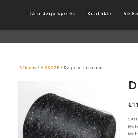
Itāļu dzija spolēs
Kontakti
Veika
Sākums
/
VĪSKOZE
/ Dzija ar fliteriem
D
€
1
Sast
Metr
Meln