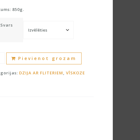
kums: 850g.
Svars
a
A
Pievienot grozam
l
eriem
t
gorijas:
DZIJA AR FLITERIEM
,
VĪSKOZE
dzums
e
r
n
a
t
i
v
e
: