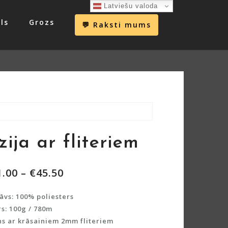
Latviešu valoda
ls
Grozs
💬 Raksti mums
zija ar fliteriem
1.00
–
€
45.50
āvs: 100% poliesters
s: 100g / 780m
s ar krāsainiem 2mm fliteriem