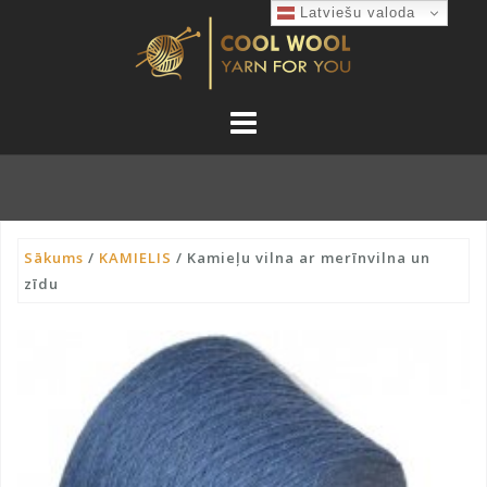
Skip
Latviešu valoda
to
content
Sākums
/
KAMIELIS
/ Kamieļu vilna ar merīnvilna un
zīdu