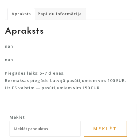
merīnvilna
e
un
r
Apraksts
Papildu informācija
zīdu
n
daudzums
a
Apraksts
t
i
v
nan
e
nan
:
Piegādes laiks: 5–7 dienas.
Bezmaksas piegāde Latvijā pasūtījumiem virs 100 EUR.
Uz ES valstīm — pasūtījumiem virs 150 EUR.
Meklēt
MEKLĒT