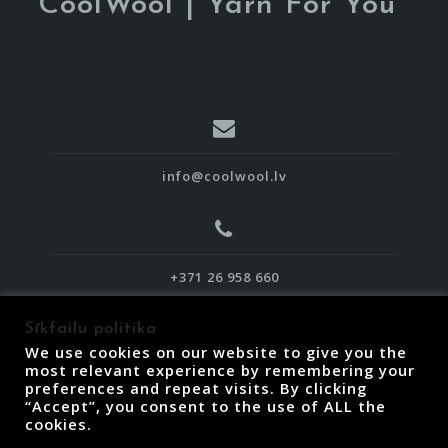
CoolWool | Yarn For You
info@coolwool.lv
+371 26 958 660
Sīkfailu politika
We use cookies on our website to give you the
most relevant experience by remembering your
preferences and repeat visits. By clicking
“Accept”, you consent to the use of ALL the
Piegāde, atgriešana un termiņi
cookies.
Lietošanas noteikumi
Privātuma politika