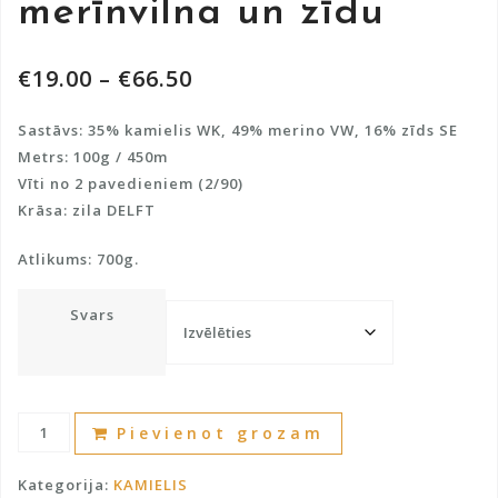
merīnvilna un zīdu
€
19.00
–
€
66.50
Sastāvs: 35% kamielis WK, 49% merino VW, 16% zīds SE
Metrs: 100g / 450m
Vīti no 2 pavedieniem (2/90)
Krāsa: zila DELFT
Atlikums: 700g.
Svars
Kamieļu
A
Pievienot grozam
vilna
l
ar
t
Kategorija:
KAMIELIS