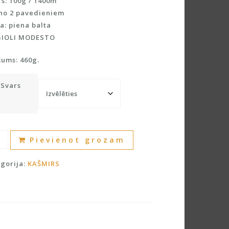
s: 100g / 1400m
 no 2 pavedieniem
a: piena balta
GIOLI MODESTO
kums: 460g.
Svars
irs
A
Pievienot grozam
a
l
0%
t
gorija:
KAŠMIRS
irs)
e
dzums
r
n
a
t