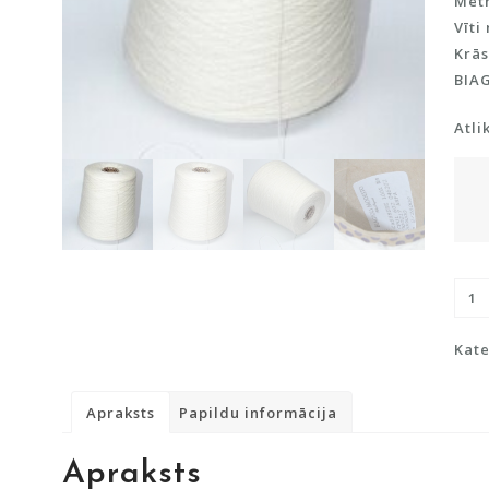
Metr
Vīti
Krās
BIA
Atli
kašm
dzij
(10
Kate
kašm
dau
Apraksts
Papildu informācija
Apraksts