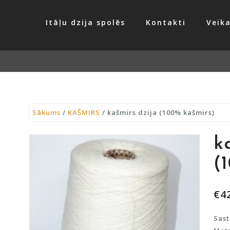
Itāļu dzija spolēs
Kontakti
Veika
Sākums
/
KAŠMIRS
/ kašmirs dzija (100% kašmirs)
k
(
€
4
Sast