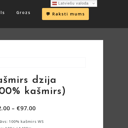
Latviešu valoda
ls
Grozs
💬 Raksti mums
ašmirs dzija
100% kašmirs)
2.00
–
€
97.00
āvs: 100% kašmirs WS