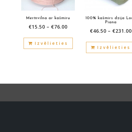
Merīnvilna ar kašmiru
100% kašmirs dzija Lo
Piana
€
15.50
–
€
76.00
€
46.50
–
€
231.00
This
Izvēlieties
product
Izvēlieties
has
multiple
variants.
The
options
may
be
chosen
on
the
product
page