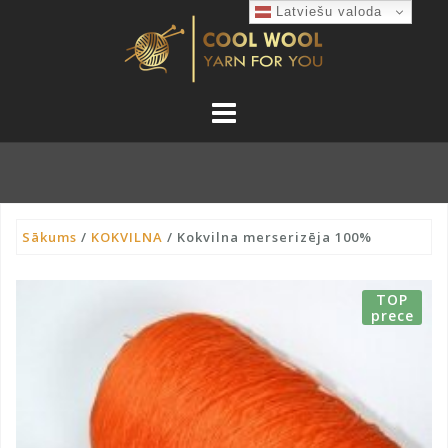
Skip
Latviešu valoda
to
content
Sākums
/
KOKVILNA
/ Kokvilna merserizēja 100%
TOP
prece