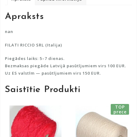
n
a
Apraksts
t
i
v
nan
e
FILATI RICCIO SRL (Italija)
:
Piegādes laiks: 5–7 dienas.
Bezmaksas piegāde Latvijā pasūtījumiem virs 100 EUR.
Uz ES valstīm — pasūtījumiem virs 150 EUR.
Saistītie Produkti
TOP
prece