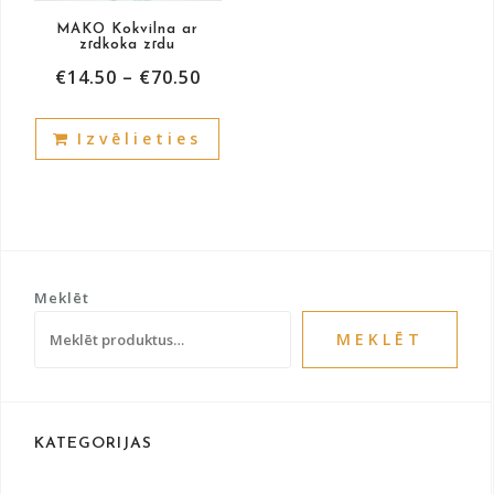
product
pag
MAKO Kokvilna ar
page
zīdkoka zīdu
€
14.50
–
€
70.50
This
Izvēlieties
product
has
multiple
variants.
The
options
Meklēt
may
be
MEKLĒT
chosen
on
the
product
KATEGORIJAS
page