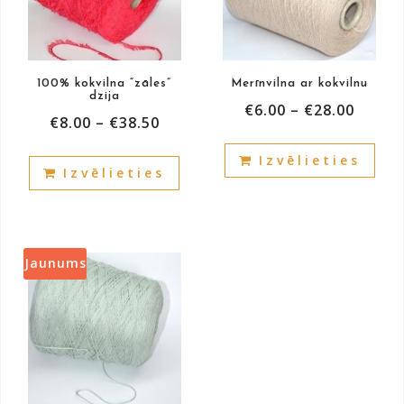
100% kokvilna “zāles”
Merīnvilna ar kokvilnu
dzija
€
6.00
–
€
28.00
€
8.00
–
€
38.50
This
This
Izvēlieties
prod
Izvēlieties
product
has
has
mult
multiple
vari
variants.
The
The
Jaunums
opti
options
may
may
be
be
cho
chosen
on
on
the
the
prod