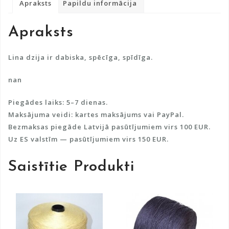
Apraksts
Papildu informācija
n
a
Apraksts
t
i
v
Lina dzija ir dabiska, spēcīga, spīdīga.
e
nan
:
Piegādes laiks: 5–7 dienas.
Maksājuma veidi: kartes maksājums vai PayPal.
Bezmaksas piegāde Latvijā pasūtījumiem virs 100 EUR.
Uz ES valstīm — pasūtījumiem virs 150 EUR.
Saistītie Produkti