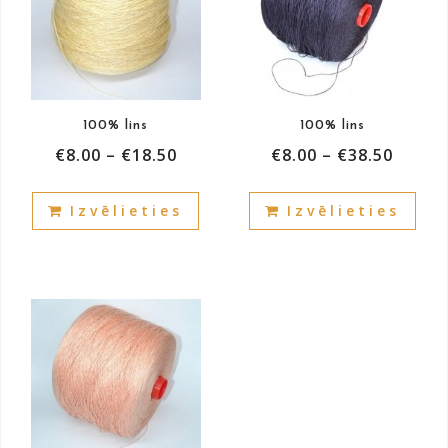
100% lins
100% lins
€
8.00
–
€
18.50
€
8.00
–
€
38.50
This
This
Izvēlieties
Izvēlieties
product
prod
has
has
multiple
mult
variants.
vari
The
The
options
opti
may
may
be
be
chosen
cho
on
on