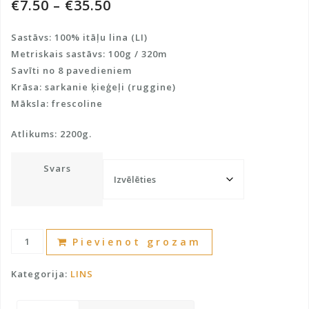
€
7.50
–
€
35.50
Sastāvs: 100% itāļu lina (LI)
Metriskais sastāvs: 100g / 320m
Savīti no 8 pavedieniem
Krāsa: sarkanie ķieģeļi (ruggine)
Māksla: frescoline
Atlikums: 2200g.
Svars
Lina
A
Pievienot grozam
100%
l
daudzums
t
Kategorija:
LINS
e
r