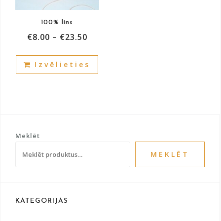
the
the
product
prod
100% lins
page
pag
€
8.00
–
€
23.50
This
Izvēlieties
product
has
multiple
variants.
The
options
Meklēt
may
be
MEKLĒT
chosen
on
the
product
KATEGORIJAS
page