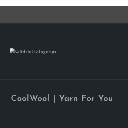
Item
Item
CoolWool | Yarn For You