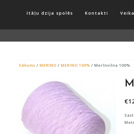
Itāļu dzija spolēs
Kontakti
Veika
Sākums
/
MERINO
/
MERINO 100%
/ Merīnvilna 100%
M
€
1
Sast
Metr