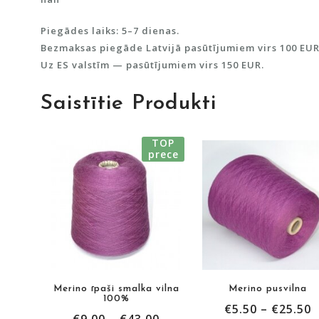
Piegādes laiks: 5–7 dienas.
Bezmaksas piegāde Latvijā pasūtījumiem virs 100 EUR
Uz ES valstīm — pasūtījumiem virs 150 EUR.
Saistītie Produkti
TOP
prece
Merino īpaši smalka vilna
Merino pusvilna
100%
€
5.50
–
€
25.50