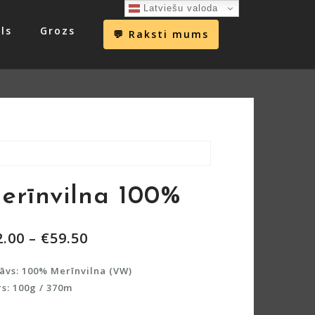
Latviešu valoda
ls
Grozs
💬 Raksti mums
erīnvilna 100%
2.00
–
€
59.50
āvs: 100% Merīnvilna (VW)
s: 100g / 370m