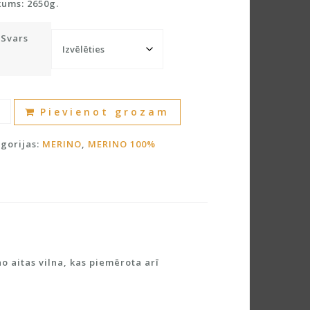
kums: 2650g.
Svars
nvilna
A
Pievienot grozam
%
l
dzums
t
gorijas:
MERINO
,
MERINO 100%
e
r
n
a
t
i
v
o aitas vilna, kas piemērota arī
e
: