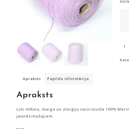
Atli
Merī
100
dau
Kate
Apraksts
Papildu informācija
Apraksts
Ļoti mīksta, maiga un alerģiju neizraisoša 100% Merin
jaundzimušajiem.
nan