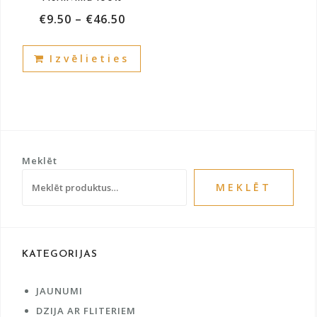
page
pag
€
9.50
–
€
46.50
This
Izvēlieties
product
has
multiple
variants.
The
options
Meklēt
may
be
MEKLĒT
chosen
on
the
product
KATEGORIJAS
page
JAUNUMI
DZIJA AR FLITERIEM