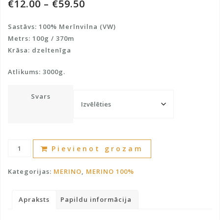
€
12.00
–
€
59.50
Sastāvs: 100% Merīnvilna (VW)
Metrs: 100g / 370m
Krāsa: dzeltenīga
Atlikums: 3000g.
Svars
Merīnvilna
A
Pievienot grozam
100%
l
daudzums
t
Kategorijas:
MERINO
,
MERINO 100%
e
r
Apraksts
Papildu informācija
n
a