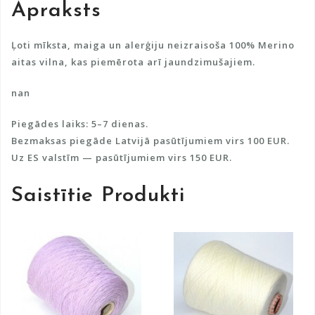
Apraksts
t
i
v
Ļoti mīksta, maiga un alerģiju neizraisoša 100% Merino
e
aitas vilna, kas piemērota arī jaundzimušajiem.
:
nan
Piegādes laiks: 5–7 dienas.
Bezmaksas piegāde Latvijā pasūtījumiem virs 100 EUR.
Uz ES valstīm — pasūtījumiem virs 150 EUR.
Saistītie Produkti