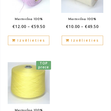
Merīnvilna 100%
Merīnvilna 100%
€
12.00
–
€
59.50
€
10.00
–
€
49.50
This
This
Izvēlieties
Izvēlieties
product
prod
has
has
multiple
mult
variants.
vari
TOP
The
The
prece
options
opti
may
may
be
be
chosen
cho
on
on
the
the
product
prod
Merīnvilna 100%