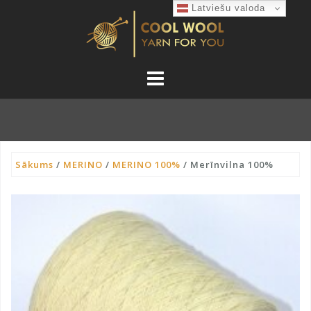
Skip
Latviešu valoda
to
content
Sākums
/
MERINO
/
MERINO 100%
/ Merīnvilna 100%