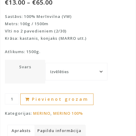
€
13.00
–
€
65.00
Sastāvs: 100% Merīnvilna (VW)
Metrs: 100g / 1500m
Vīti no 2 pavedieniem (2/30)
Krāsa: kastanis, konjaks (MARRO utt.)
Atlikums: 1500g.
Svars
Merīnvilna
A
Pievienot grozam
100%
l
daudzums
t
Kategorijas:
MERINO
,
MERINO 100%
e
r
Apraksts
Papildu informācija
n