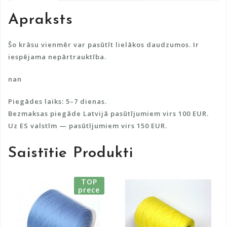
a
Apraksts
t
i
v
Šo krāsu vienmēr var pasūtīt lielākos daudzumos. Ir
e
iespējama nepārtrauktība.
:
nan
Piegādes laiks: 5–7 dienas.
Bezmaksas piegāde Latvijā pasūtījumiem virs 100 EUR.
Uz ES valstīm — pasūtījumiem virs 150 EUR.
Saistītie Produkti
TOP
prece