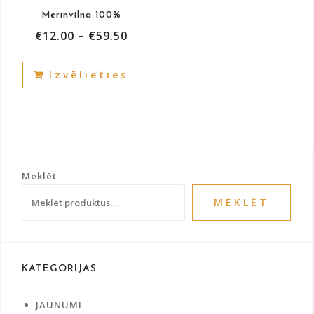
product
prod
Merīnvilna 100%
page
pag
€
12.00
–
€
59.50
This
Izvēlieties
product
has
multiple
variants.
The
options
Meklēt
may
be
MEKLĒT
chosen
on
the
product
KATEGORIJAS
page
JAUNUMI