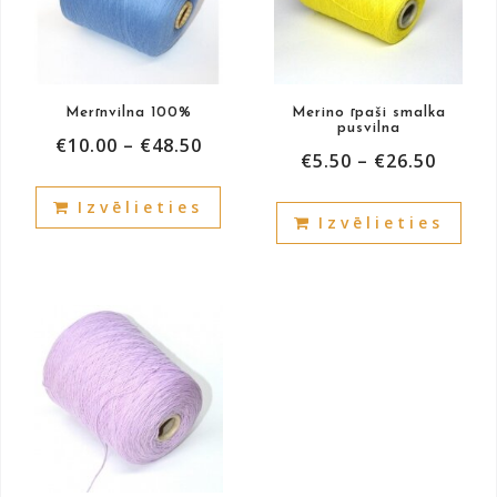
Merīnvilna 100%
Merino īpaši smalka
pusvilna
€
10.00
–
€
48.50
€
5.50
–
€
26.50
This
This
Izvēlieties
product
Izvēlieties
prod
has
has
multiple
mult
variants.
vari
The
The
options
opti
may
may
be
be
chosen
cho
on
on
the
the