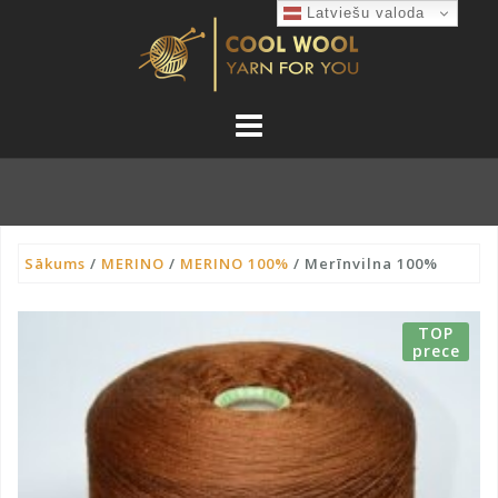
Skip
Latviešu valoda
to
content
Sākums
/
MERINO
/
MERINO 100%
/ Merīnvilna 100%
TOP
prece