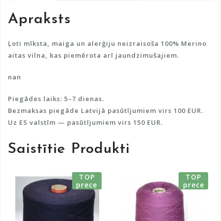
a
Apraksts
t
i
v
Ļoti mīksta, maiga un alerģiju neizraisoša 100% Merino
e
aitas vilna, kas piemērota arī jaundzimušajiem.
:
nan
Piegādes laiks: 5–7 dienas.
Bezmaksas piegāde Latvijā pasūtījumiem virs 100 EUR.
Uz ES valstīm — pasūtījumiem virs 150 EUR.
Saistītie Produkti
TOP
TOP
prece
prece