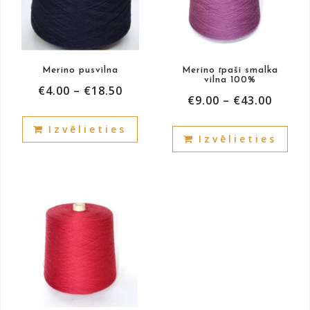
Merino pusvilna
Merino īpaši smalka
vilna 100%
€
4.00
–
€
18.50
€
9.00
–
€
43.00
This
This
Izvēlieties
product
Izvēlieties
prod
has
has
multiple
mult
variants.
vari
The
The
options
opti
may
may
be
be
chosen
cho
on
on
the
the