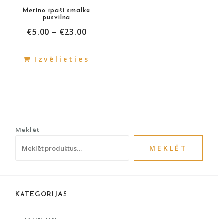
product
prod
Merino īpaši smalka
page
pusvilna
pag
€
5.00
–
€
23.00
This
Izvēlieties
product
has
multiple
variants.
The
options
Meklēt
may
be
MEKLĒT
chosen
on
the
product
KATEGORIJAS
page