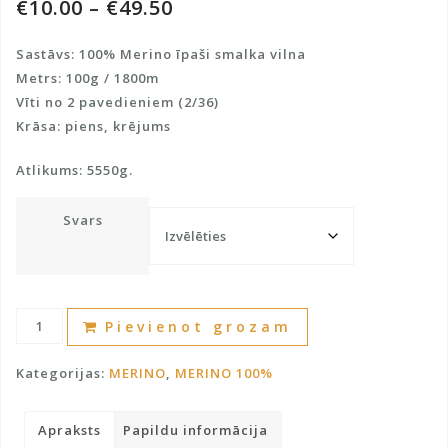
€
10.00
–
€
49.50
Sastāvs: 100% Merino īpaši smalka vilna
Metrs: 100g / 1800m
Vīti no 2 pavedieniem (2/36)
Krāsa: piens, krējums
Atlikums: 5550g.
Svars
Merīnvilna
A
Pievienot grozam
100%
l
daudzums
t
Kategorijas:
MERINO
,
MERINO 100%
e
r
Apraksts
Papildu informācija
n