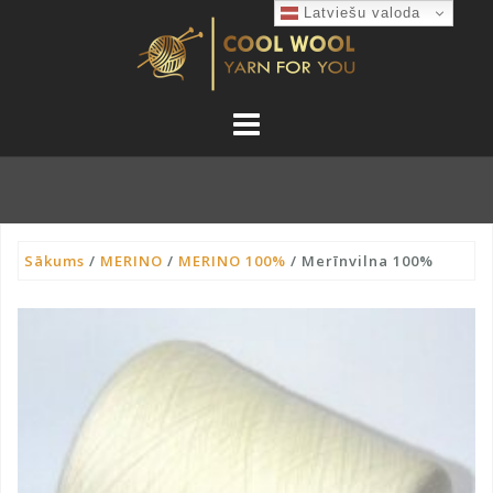
Skip
Latviešu valoda
to
content
Sākums
/
MERINO
/
MERINO 100%
/ Merīnvilna 100%