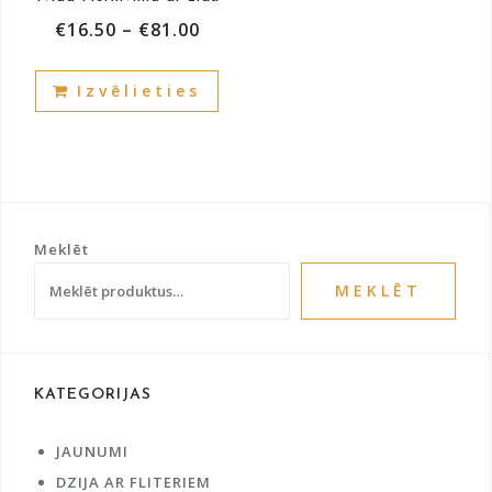
page
pag
€
16.50
–
€
81.00
This
Izvēlieties
product
has
multiple
variants.
The
options
Meklēt
may
be
MEKLĒT
chosen
on
the
product
KATEGORIJAS
page
JAUNUMI
DZIJA AR FLITERIEM