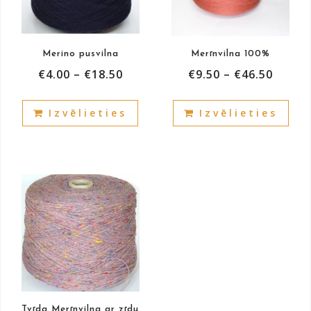
Merino pusvilna
Merīnvilna 100%
€
4.00
–
€
18.50
€
9.50
–
€
46.50
This
This
Izvēlieties
Izvēlieties
product
prod
has
has
multiple
mult
variants.
vari
The
The
options
opti
may
may
be
be
chosen
cho
on
on
the
the
product
prod
Tvīda Merīnvilna ar zīdu