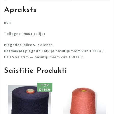
a
Apraksts
t
i
v
nan
e
Tollegno 1900 (Italija)
:
Piegādes laiks: 5–7 dienas.
Bezmaksas piegāde Latvijā pasūtījumiem virs 100 EUR.
Uz ES valstīm — pasūtījumiem virs 150 EUR.
Saistītie Produkti
TOP
prece