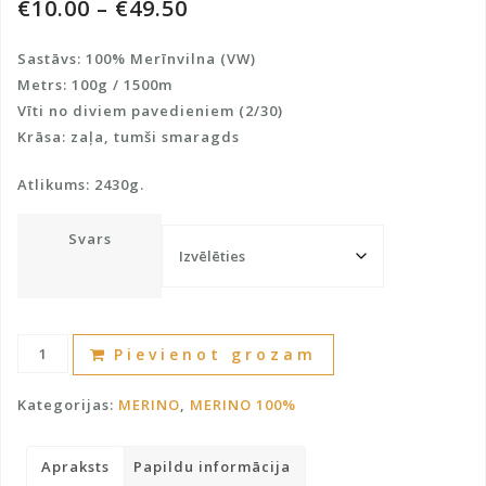
€
10.00
–
€
49.50
Sastāvs: 100% Merīnvilna (VW)
Metrs: 100g / 1500m
Vīti no diviem pavedieniem (2/30)
Krāsa: zaļa, tumši smaragds
Atlikums: 2430g.
Svars
Merīnvilna
A
Pievienot grozam
100%
l
daudzums
t
Kategorijas:
MERINO
,
MERINO 100%
e
r
Apraksts
Papildu informācija
n