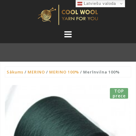
Skip
Latviešu valoda
to
content
Sākums
/
MERINO
/
MERINO 100%
/ Merīnvilna 100%
TOP
prece