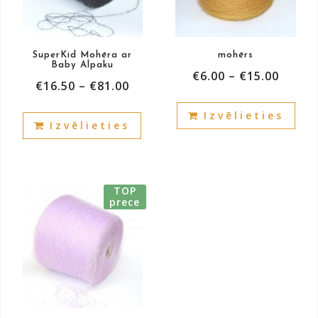
SuperKid Mohēra ar
mohērs
Baby Alpaku
€
6.00
–
€
15.00
€
16.50
–
€
81.00
This
This
Izvēlieties
prod
Izvēlieties
product
has
has
mult
multiple
vari
variants.
The
TOP
The
prece
opti
options
may
may
be
be
cho
chosen
on
on
the
the
prod
product