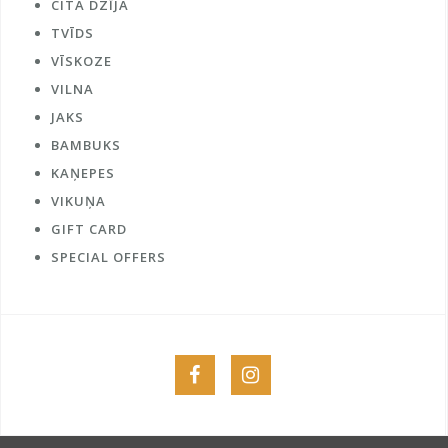
CITA DZĪJA
TVĪDS
VĪSKOZE
VILNA
JAKS
BAMBUKS
KAŅEPES
VIKUŅA
GIFT CARD
SPECIAL OFFERS
Menu
Menu
Item
Item