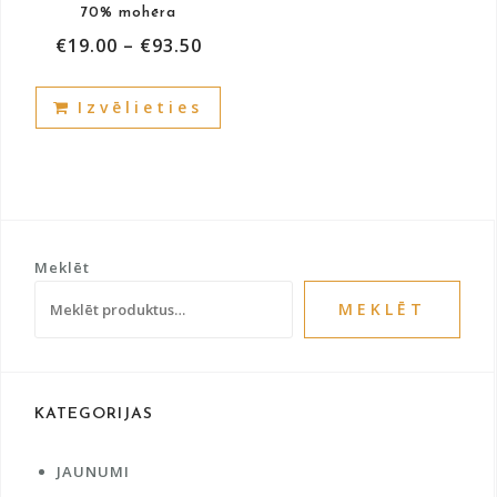
pag
70% mohēra
page
€
19.00
–
€
93.50
This
Izvēlieties
product
has
multiple
variants.
The
options
Meklēt
may
be
MEKLĒT
chosen
on
the
product
KATEGORIJAS
page
JAUNUMI