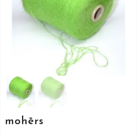
mohērs