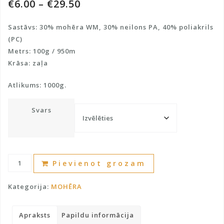
€
6.00
–
€
29.50
Sastāvs: 30% mohēra WM, 30% neilons PA, 40% poliakrils
(PC)
Metrs: 100g / 950m
Krāsa: zaļa
Atlikums: 1000g.
Svars
mohērs
A
Pievienot grozam
daudzums
l
t
Kategorija:
MOHĒRA
e
r
Apraksts
Papildu informācija
n