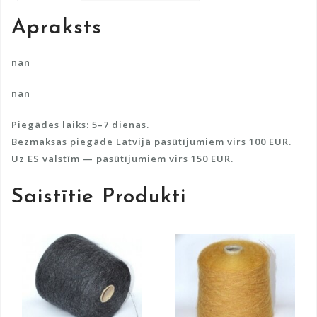
a
Apraksts
t
i
v
nan
e
nan
:
Piegādes laiks: 5–7 dienas.
Bezmaksas piegāde Latvijā pasūtījumiem virs 100 EUR.
Uz ES valstīm — pasūtījumiem virs 150 EUR.
Saistītie Produkti