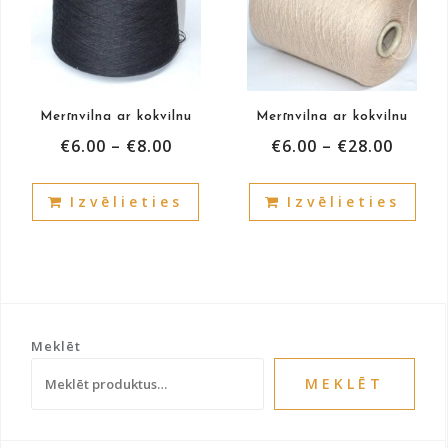
Merīnvilna ar kokvilnu
Merīnvilna ar kokvilnu
€
6.00
–
€
8.00
€
6.00
–
€
28.00
This
This
Izvēlieties
Izvēlieties
product
prod
has
has
multiple
mult
variants.
vari
The
The
options
opti
Meklēt
may
may
be
be
MEKLĒT
chosen
cho
on
on
the
the