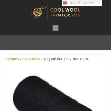
Skip
Latviešu valoda
to
content
Sākums
/
KOKVILNA
/ Organiskā kokvilna 100%