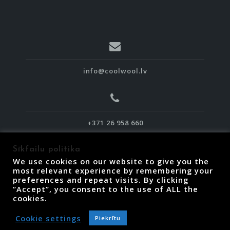
info@coolwool.lv
+371 26 958 660
Sīkfailu politika
We use cookies on our website to give you the
most relevant experience by remembering your
preferences and repeat visits. By clicking
“Accept”, you consent to the use of ALL the
Piegāde, atgriešana un termiņi
cookies.
Lietošanas noteikumi
Privātuma politika
Cookie settings
Piekrītu
Sīkfailu politika