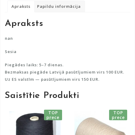
r
Apraksts
Papildu informācija
n
a
Apraksts
t
i
v
nan
e
Sesia
:
Piegādes laiks: 5–7 dienas.
Bezmaksas piegāde Latvijā pasūtījumiem virs 100 EUR.
Uz ES valstīm — pasūtījumiem virs 150 EUR.
Saistītie Produkti
TOP
TOP
prece
prece