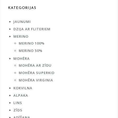
product
prod
KATEGORIJAS
page
pag
JAUNUMI
DZIJA AR FLITERIEM
MERINO
MERINO 100%
MERINO 50%
MOHĒRA
MOHĒRA AR ZĪDU
MOHĒRA SUPERKID
MOHĒRA VIRGINIA
KOKVILNA
ALPAKA
LINS
ZĪDS
ADĪŠANA