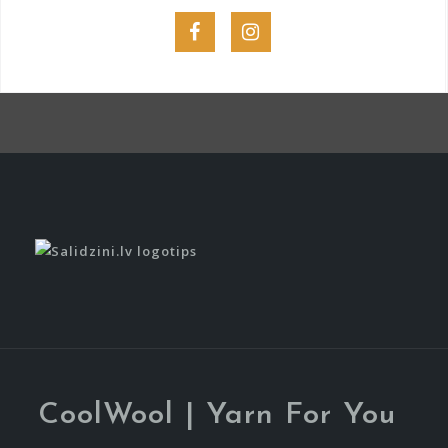
Menu
Menu
Item
Item
CoolWool | Yarn For You