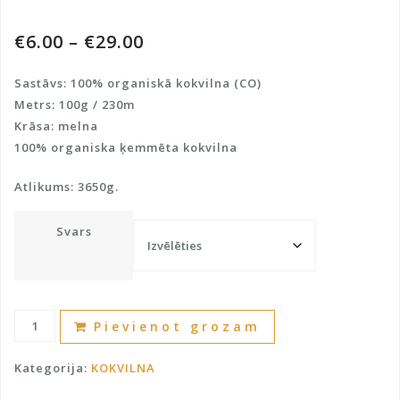
€
6.00
–
€
29.00
Sastāvs: 100% organiskā kokvilna (CO)
Metrs: 100g / 230m
Krāsa: melna
100% organiska ķemmēta kokvilna
Atlikums: 3650g.
Svars
Organiskā
A
Pievienot grozam
kokvilna
l
100%
t
Kategorija:
KOKVILNA
daudzums
e