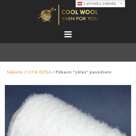
Skip
Latviešu valoda
to
content
Sākums
/
CITA DZĪJA
/ Pūkaini “zāles” pavedieni