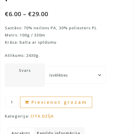
€
6.00
–
€
29.00
Sastāvs: 70% neilons PA, 30% poliesters PL
Metrs: 100g / 330m
Krāsa: balta ar spīdumu
Atlikums: 2430g.
Svars
Pūkaini
A
Pievienot grozam
"zāles"
l
pavedieni
t
Kategorija:
CITA DZĪJA
daudzums
e
r
Apraksts
Papildu informācija