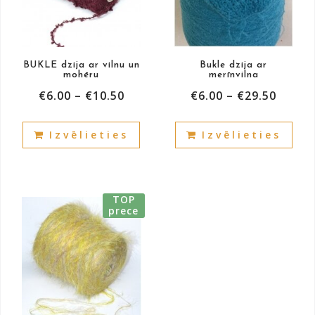
BUKLE dzija ar vilnu un
Bukle dzija ar
mohēru
merīnvilna
€
6.00
–
€
10.50
€
6.00
–
€
29.50
This
This
Izvēlieties
Izvēlieties
product
prod
has
has
multiple
mult
variants.
vari
TOP
The
The
prece
options
opti
may
may
be
be
chosen
cho
on
on
the
the