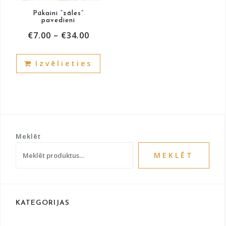
product
prod
Pūkaini “zāles”
page
pag
pavedieni
€
7.00
–
€
34.00
This
Izvēlieties
product
has
multiple
variants.
The
options
Meklēt
may
be
MEKLĒT
chosen
on
the
product
KATEGORIJAS
page