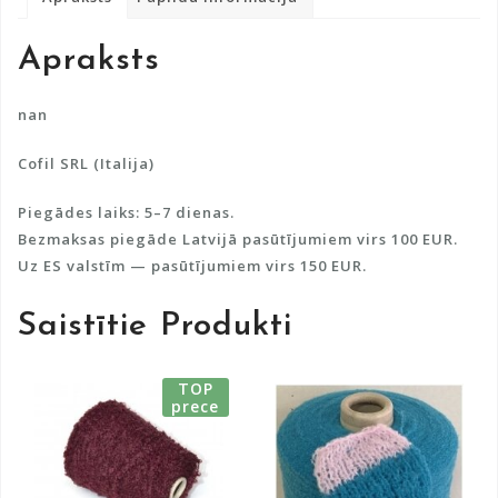
n
a
Apraksts
t
i
v
nan
e
Cofil SRL (Italija)
:
Piegādes laiks: 5–7 dienas.
Bezmaksas piegāde Latvijā pasūtījumiem virs 100 EUR.
Uz ES valstīm — pasūtījumiem virs 150 EUR.
Saistītie Produkti
TOP
prece