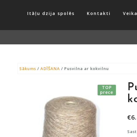
Itāļu dzija spolēs
Kontakti
Veika
Sākums
/
ADĪŠANA
/ Pusvilna ar kokvilnu
P
TOP
prece
k
€
6
Sast