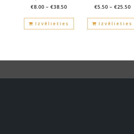
€
8.00
–
€
38.50
€
5.50
–
€
25.50
This
Izvēlieties
Izvēlieties
product
has
multiple
variants.
The
options
may
be
chosen
on
the
product
page