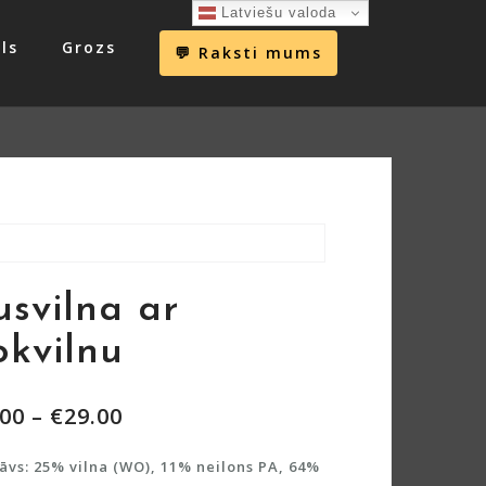
Latviešu valoda
ls
Grozs
💬 Raksti mums
usvilna ar
okvilnu
.00
–
€
29.00
āvs: 25% vilna (WO), 11% neilons PA, 64%