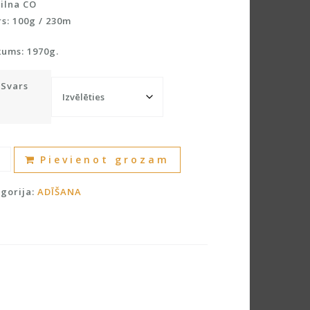
ilna CO
s: 100g / 230m
kums: 1970g.
Svars
ilna
A
Pievienot grozam
l
ilnu
t
gorija:
ADĪŠANA
dzums
e
r
n
a
t
i
v