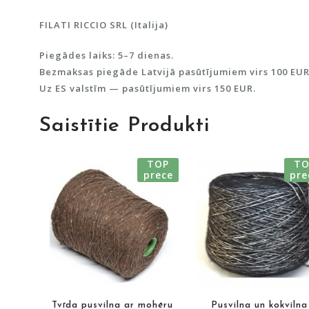
FILATI RICCIO SRL (Italija)
Piegādes laiks: 5–7 dienas.
Bezmaksas piegāde Latvijā pasūtījumiem virs 100 EUR
Uz ES valstīm — pasūtījumiem virs 150 EUR.
Saistītie Produkti
TOP
TO
prece
pre
Tvīda pusvilna ar mohēru
Pusvilna un kokvilna