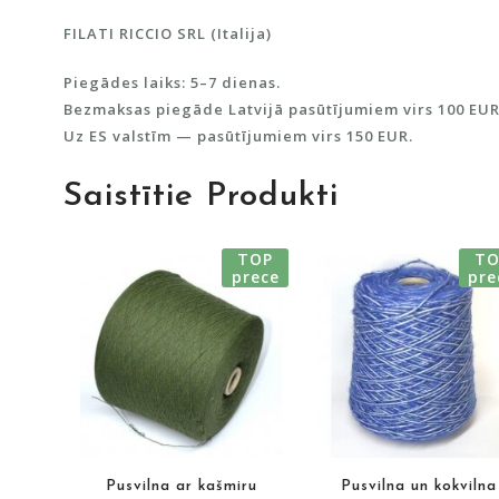
FILATI RICCIO SRL (Italija)
Piegādes laiks: 5–7 dienas.
Bezmaksas piegāde Latvijā pasūtījumiem virs 100 EUR
Uz ES valstīm — pasūtījumiem virs 150 EUR.
Saistītie Produkti
TOP
TO
prece
pre
Pusvilna ar kašmiru
Pusvilna un kokvilna