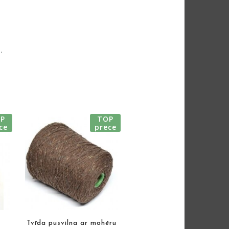
e
:
.
P
TOP
ce
prece
Tvīda pusvilna ar mohēru