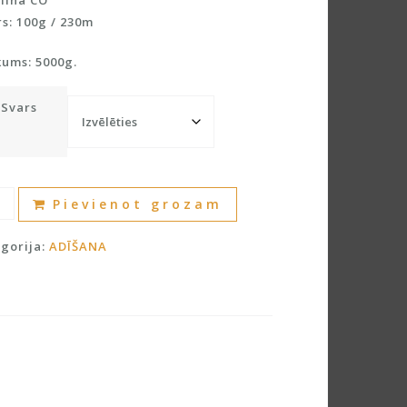
ilna CO
s: 100g / 230m
kums: 5000g.
Svars
ilna
A
Pievienot grozam
l
ilnu
t
gorija:
ADĪŠANA
dzums
e
r
n
a
t
i
v