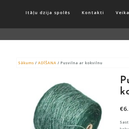
Itāļu dzija spolēs
Kontakti
Veika
Sākums
/
ADĪŠANA
/ Pusvilna ar kokvilnu
P
k
€
6
Sast