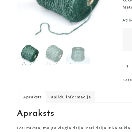
kokv
Metr
Atli
Pusv
ar
kokv
Kate
dau
Apraksts
Papildu informācija
Apraksts
Ļoti mīksta, maiga viegla dzija. Pati dzija ir kā aukla.