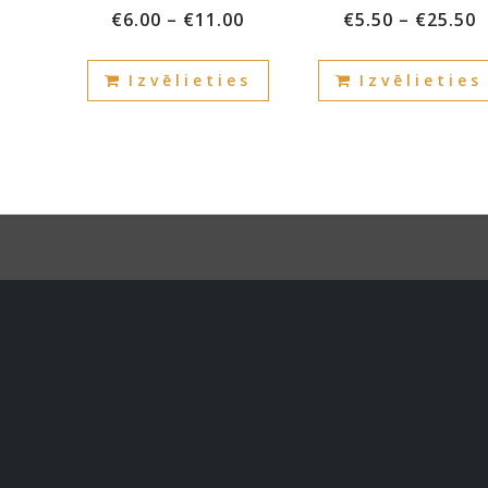
€
6.00
–
€
11.00
€
5.50
–
€
25.50
This
Izvēlieties
Izvēlieties
product
has
multiple
variants.
The
options
may
be
chosen
on
the
product
page