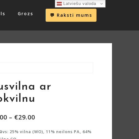
Latviešu valoda
ls
Grozs
💬 Raksti mums
usvilna ar
okvilnu
.00
–
€
29.00
āvs: 25% vilna (WO), 11% neilons PA, 64%