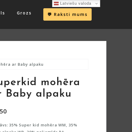
Latviešu valoda
ls
Grozs
💬 Raksti mums
hēra ar Baby alpaku
uperkid mohēra
r Baby alpaku
.50
tāvs: 35% Super kid mohēra WM, 35%