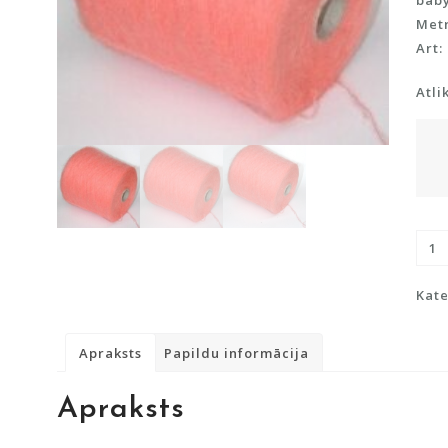
baby
Metr
Art:
Atli
Sup
moh
ar
Kate
Bab
alpa
Apraksts
Papildu informācija
dau
Apraksts