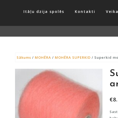
Itāļu dzija spolēs
Kontakti
Veika
Sākums
/
MOHĒRA
/
MOHĒRA SUPERKID
/ Superkid mo
S
a
€
8
Sas