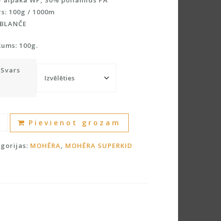
 alpaka WP, 30% poliamīds PA
s: 100g / 1000m
 BLANČE
kums: 100g.
Svars
erkid
A
Pievienot grozam
ēra
l
t
gorijas:
MOHĒRA
,
MOHĒRA SUPERKID
y
e
ku
r
dzums
n
a
t
i