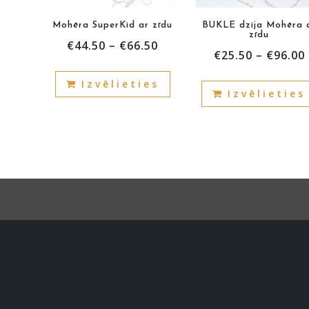
Mohēra SuperKid ar zīdu
BUKLE dzija Mohēra 
zīdu
€
44.50
–
€
66.50
€
25.50
–
€
96.00
This
Izvēlieties
product
Izvēlieties
has
multiple
variants.
The
options
may
be
chosen
on
the
product
page