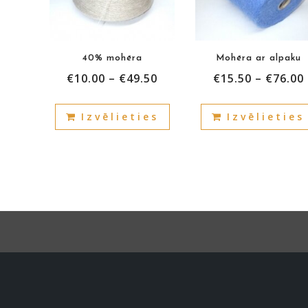
40% mohēra
Mohēra ar alpaku
€
10.00
–
€
49.50
€
15.50
–
€
76.00
This
Izvēlieties
Izvēlieties
product
has
multiple
variants.
The
options
may
be
chosen
on
the
product