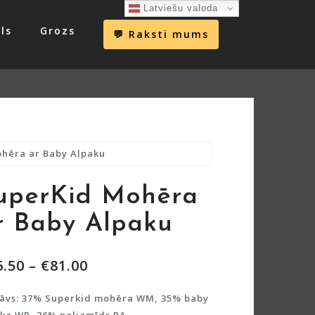
Latviešu valoda
ls
Grozs
💬 Raksti mums
hēra ar Baby Alpaku
uperKid Mohēra
r Baby Alpaku
6.50
–
€
81.00
tāvs: 37% Superkid mohēra WM, 35% baby