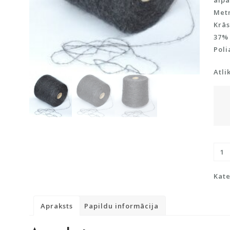
alpa
Metr
Krās
37%
Pol
Atli
Sup
Moh
ar
Kate
Bab
Alp
Apraksts
Papildu informācija
dau