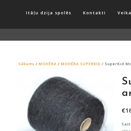
Itāļu dzija spolēs
Kontakti
Veika
Sākums
/
MOHĒRA
/
MOHĒRA SUPERKID
/ SuperKid Mo
S
a
€
1
Sas