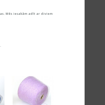
t
i
v
jas. Mēs iesakām adīt ar diviem
e
:
.