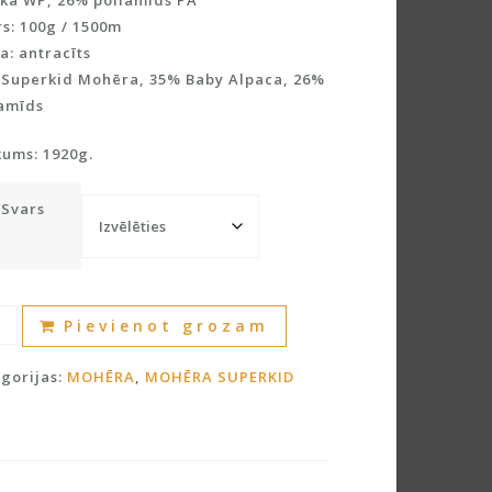
ka WP, 26% poliamīds PA
s: 100g / 1500m
a: antracīts
 Superkid Mohēra, 35% Baby Alpaca, 26%
iamīds
kums: 1920g.
Svars
erKid
A
Pievienot grozam
ēra
l
t
gorijas:
MOHĒRA
,
MOHĒRA SUPERKID
y
e
aku
r
dzums
n
a