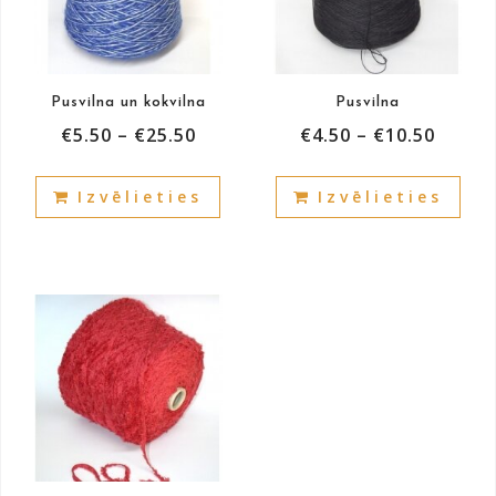
Pusvilna un kokvilna
Pusvilna
€
5.50
–
€
25.50
€
4.50
–
€
10.50
This
This
Izvēlieties
Izvēlieties
product
prod
has
has
multiple
mult
variants.
vari
The
The
options
opti
may
may
be
be
chosen
cho
on
on
the
the
product
prod