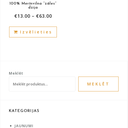
100% Merīnvilna “zāles”
page
pag
dzija
€
13.00
–
€
63.00
This
Izvēlieties
product
has
multiple
variants.
The
options
Meklēt
may
be
MEKLĒT
chosen
on
the
product
KATEGORIJAS
page
JAUNUMI