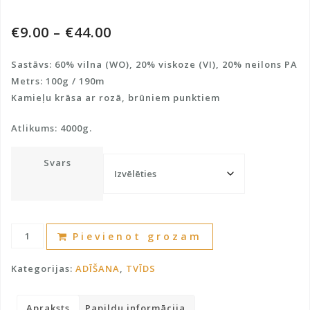
€
9.00
–
€
44.00
Sastāvs: 60% vilna (WO), 20% viskoze (VI), 20% neilons PA
Metrs: 100g / 190m
Kamieļu krāsa ar rozā, brūniem punktiem
Atlikums: 4000g.
Svars
Tvīda
A
Pievienot grozam
pusvilna
l
ar
t
Kategorijas:
ADĪŠANA
,
TVĪDS
viskozi
e
daudzums
r
Apraksts
Papildu informācija