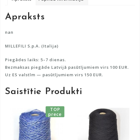
n
a
Apraksts
t
i
v
nan
e
MILLEFILI S.p.A. (Italija)
:
Piegādes laiks: 5–7 dienas.
Bezmaksas piegāde Latvijā pasūtījumiem virs 100 EUR.
Uz ES valstīm — pasūtījumiem virs 150 EUR.
Saistītie Produkti
TOP
prece