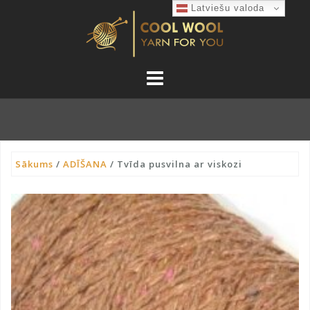
Skip
Latviešu valoda
to
content
Sākums
/
ADĪŠANA
/ Tvīda pusvilna ar viskozi