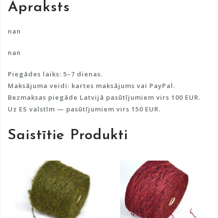
Apraksts
t
i
v
nan
e
nan
:
Piegādes laiks: 5–7 dienas.
Maksājuma veidi: kartes maksājums vai PayPal.
Bezmaksas piegāde Latvijā pasūtījumiem virs 100 EUR.
Uz ES valstīm — pasūtījumiem virs 150 EUR.
Saistītie Produkti