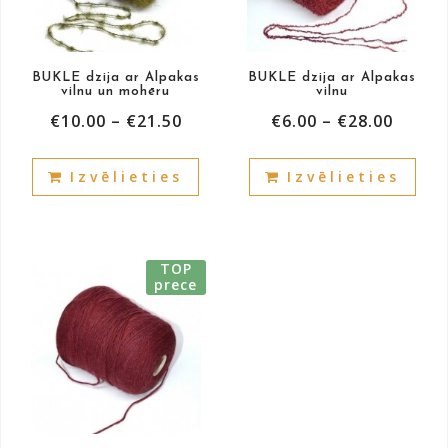
BUKLE dzija ar Alpakas
BUKLE dzija ar Alpakas
vilnu un mohēru
vilnu
€
10.00
–
€
21.50
€
6.00
–
€
28.00
This
This
Izvēlieties
Izvēlieties
product
prod
has
has
multiple
mult
variants.
vari
TOP
The
The
prece
options
opti
may
may
be
be
chosen
cho
on
on
the
the
product
prod