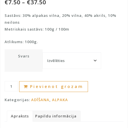
€
7.50
–
€
37.50
Sastāvs: 30% alpakas vilna, 20% vilna, 40% akrils, 10%
neilons
Metriskais sastāvs: 100g / 100m
Atlikums: 1000g.
Svars
Dzija
A
Pievienot grozam
ar
l
alpakas
t
Kategorijas:
ADĪŠANA
,
ALPAKA
vilnu
e
daudzums
r
Apraksts
Papildu informācija
n
a