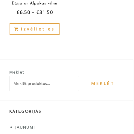
Dzija ar Alpakas vilnu
page
pag
€
6.50
–
€
31.50
This
Izvēlieties
product
has
multiple
variants.
The
options
Meklēt
may
be
MEKLĒT
chosen
on
the
product
KATEGORIJAS
page
JAUNUMI