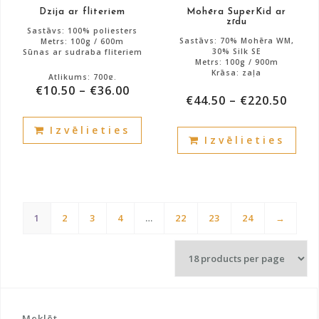
Dzija ar fliteriem
Mohēra SuperKid ar
page
pag
zīdu
Sastāvs: 100% poliesters
Sastāvs: 70% Mohēra WM,
Metrs: 100g / 600m
30% Silk SE
Sūnas ar sudraba fliteriem
Metrs: 100g / 900m
Krāsa: zaļa
Atlikums: 700g.
€
10.50
–
€
36.00
€
44.50
–
€
220.50
Atlikums: 1800g.
This
This
Izvēlieties
product
Izvēlieties
prod
has
has
multiple
mult
variants.
vari
The
The
options
1
2
3
4
…
22
23
24
→
opti
may
may
be
be
chosen
cho
on
on
the
the
Meklēt