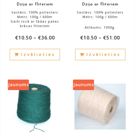
pag
Dzija ar fliteriem
Dzija ar fliteriem
page
Sastāvs: 100% poliesters
Sastāvs: 100% poliesters
Metrs: 100g / 600m
Metrs: 100g / 600m
Gaiši rozā ar tādas pašas
krāsas fliteriem
Atlikums: 1000g.
€
10.50
–
€
36.00
€
10.50
–
€
51.00
Atlikums: 700g.
This
This
Izvēlieties
Izvēlieties
product
prod
has
has
multiple
mult
variants.
vari
The
The
Jaunums
Jaunums
options
opti
may
may
be
be
chosen
cho
on
on
the
the
product
prod