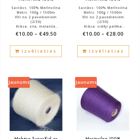
page
pag
Sastāvs: 100% Merīnvilna
Sastāvs: 100% Merīnvilna
Metrs: 100g / 1500m
Metrs: 100g / 1500m
Vīti no 2 pavedieniem
Vīti no 2 pavedieniem
(2/30)
(2/30)
Krāsa: zila, melanža
Krāsa: vidēji pelēka
SAPHIELA
Art: HARMONIJA
€
10.00
–
€
49.50
€
10.00
–
€
28.00
Atlikums: 2000g.
Atlikums: 560g.
This
This
Izvēlieties
Izvēlieties
product
prod
has
has
multiple
mult
variants.
vari
The
The
Jaunums
Jaunums
options
opti
may
may
be
be
chosen
cho
on
on
the
the
product
prod