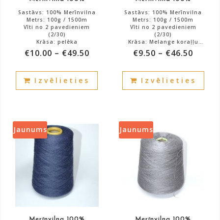
page
pag
Sastāvs: 100% Merīnvilna
Sastāvs: 100% Merīnvilna
Metrs: 100g / 1500m
Metrs: 100g / 1500m
Vīti no 2 pavedieniem
Vīti no 2 pavedieniem
(2/30)
(2/30)
Krāsa: pelēka
Krāsa: Melange koraļļu
krāsa ar vecinātu tumšāku
€
10.00
–
€
49.50
€
9.50
–
€
46.50
rozā
Atlikums: 5000g.
Atlikums: 4000g.
SAPHIELA
This
This
Izvēlieties
Izvēlieties
product
prod
has
has
multiple
mult
variants.
vari
The
The
Jaunums
Jaunums
options
opti
may
may
be
be
chosen
cho
on
on
the
the
product
prod
Merīnvilna 100%
Merīnvilna 100%