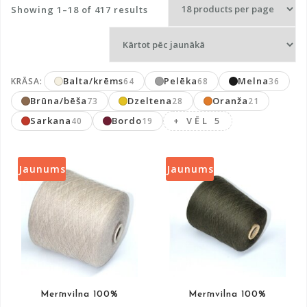
Sorted
Showing 1–18 of 417 results
by
latest
Balta/krēms
Pelēka
Melna
KRĀSA:
64
68
36
Brūna/bēša
Dzeltena
Oranža
73
28
21
Sarkana
Bordo
+ VĒL 5
40
19
Jaunums
Jaunums
Merīnvilna 100%
Merīnvilna 100%