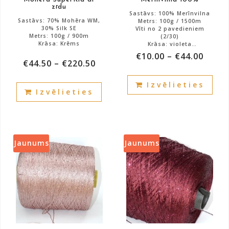
Mohēra SuperKid ar
Merīnvilna 100%
page
pag
zīdu
Sastāvs: 100% Merīnvilna
Sastāvs: 70% Mohēra WM,
Metrs: 100g / 1500m
30% Silk SE
Vīti no 2 pavedieniem
Metrs: 100g / 900m
(2/30)
Krāsa: Krēms
Krāsa: violeta
Art: HARMONIJA
€
10.00
–
€
44.00
€
44.50
–
€
220.50
Atlikums: 1800g.
Atlikums: 880g.
This
This
Izvēlieties
prod
Izvēlieties
product
has
has
mult
multiple
vari
variants.
The
The
Jaunums
Jaunums
opti
options
may
may
be
be
cho
chosen
on
on
the
the
prod
product