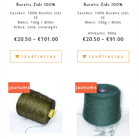
Buretis Zīds 100%
Buretis Zīds 100%
page
pag
Sastāvs: 100% Buretis zīds
Sastāvs: 100% Buretis zīds
SE
SE
Metrs: 100g / 450m
Metrs: 100g / 450m
Krāsa: zaļa, smaragds
Atlikums: 900g.
€
20.50
–
€
101.00
€
20.50
–
€
91.00
Atlikums: 1240g.
This
This
Izvēlieties
Izvēlieties
product
prod
has
has
multiple
mult
variants.
vari
The
The
Jaunums
Jaunums
options
opti
may
may
be
be
chosen
cho
on
on
the
the
product
prod