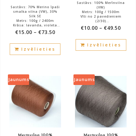
Sastāvs: 100% Merīnvilna
Sastāvs: 70% Merino īpaši
(VW)
smalka vilna (VW), 30%
Metrs: 100g / 1500m
Silk SE
Vīti no 2 pavedieniem
Metrs: 100g / 2400m
(2/30)
Krāsa: lavanda, violeta
Krāsa: rakstīta krāsa
€
10.00
–
€
49.50
Vīti no 2 pavedieniem
CREAM (PANNA utt.k)
€
15.00
–
€
73.50
Atlikums: 3000g.
(2/48)
Art: HARMONIJA
Atlikums: 3000g.
This
70% īpaši smalka
This
merīnvilna-30% SE
Izvēlieties
prod
Izvēlieties
product
has
has
mult
multiple
vari
variants.
The
The
Jaunums
Jaunums
opti
options
may
may
be
be
cho
chosen
on
on
the
the
prod
product
pag
Merīnvilna 100%
Merīnvilna 100%