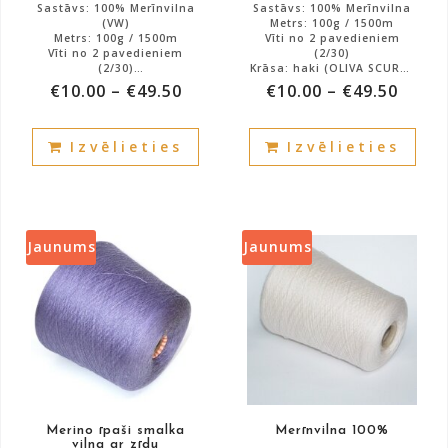
Sastāvs: 100% Merīnvilna
Sastāvs: 100% Merīnvilna
(VW)
Metrs: 100g / 1500m
Metrs: 100g / 1500m
Vīti no 2 pavedieniem
Vīti no 2 pavedieniem
(2/30)
(2/30)
Krāsa: haki (OLIVA SCURO)
Krāsa: bēša, bēša,
Art: HARMONIJA
€
10.00
–
€
49.50
€
10.00
–
€
49.50
melanža
Atlikums: 4000g.
Atlikums: 2000g.
Art: VIKTORIJA
This
This
Izvēlieties
Izvēlieties
product
prod
has
has
multiple
mult
variants.
vari
The
The
Jaunums
Jaunums
options
opti
may
may
be
be
chosen
cho
on
on
the
the
product
prod
Merino īpaši smalka
Merīnvilna 100%
page
pag
vilna ar zīdu