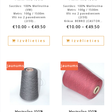
page
Sastāvs: 100% Merīnvilna
Sastāvs: 100% Merīnvilna
(VW)
Metrs: 100g / 1500m
Metrs: 100g / 1500m
Vīti no 2 pavedieniem
Vīti no 2 pavedieniem
(2/30)
(2/30)
Krāsa: BEBRO (CASTORE
Krāsa: TEDDY BEAR
utt.k)
€
10.00
–
€
49.50
€
10.00
–
€
49.50
Art: VIKTORIJA
Art: HARMONIJA
Atlikums: 3000g.
Atlikums: 4000g.
This
This
Izvēlieties
Izvēlieties
product
prod
has
has
multiple
mult
variants.
vari
The
The
Jaunums
Jaunums
options
opti
may
may
be
be
chosen
cho
on
on
the
the
product
prod
Merīnvilna 100%
Merīnvilna 100%