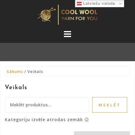
Skip
Latviešu valoda
to
content
Sākums
/ Veikals
Veikals
Meklēt:
MEKLĒT
Kategoriju izvēle atrodas zemāk 😉