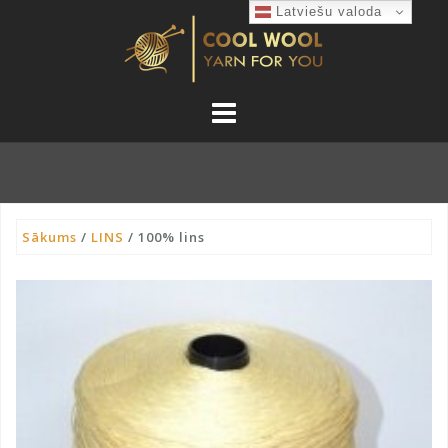
Skip
Latviešu valoda
to
content
Sākums
/
LINS
/ 100% lins