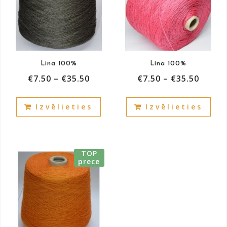
Lina 100%
Lina 100%
€
7.50
–
€
35.50
€
7.50
–
€
35.50
This
This
Izvēlieties
Izvēlieties
product
prod
has
has
multiple
mult
variants.
vari
TOP
The
The
prece
options
opti
may
may
be
be
chosen
cho
on
on