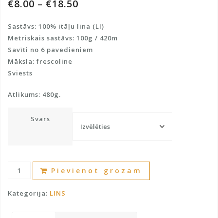
€
8.00
–
€
18.50
Sastāvs: 100% itāļu lina (LI)
Metriskais sastāvs: 100g / 420m
Savīti no 6 pavedieniem
Māksla: frescoline
Sviests
Atlikums: 480g.
Svars
100%
A
Pievienot grozam
lins
l
daudzums
t
Kategorija:
LINS
e
r