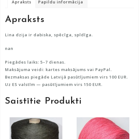
Apraksts
Papildu informācija
n
a
Apraksts
t
i
v
Lina dzija ir dabiska, spēcīga, spīdīga.
e
nan
:
Piegādes laiks: 5–7 dienas.
Maksājuma veidi: kartes maksājums vai PayPal.
Bezmaksas piegāde Latvijā pasūtījumiem virs 100 EUR.
Uz ES valstīm — pasūtījumiem virs 150 EUR.
Saistītie Produkti