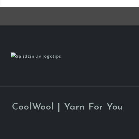
Item
Item
CoolWool | Yarn For You