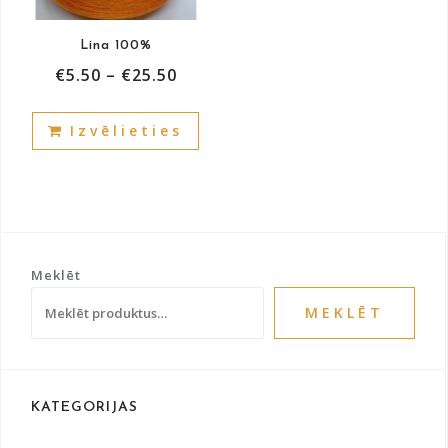
the
the
product
prod
Lina 100%
page
pag
€
5.50
–
€
25.50
This
Izvēlieties
product
has
multiple
variants.
The
options
Meklēt
may
be
MEKLĒT
chosen
on
the
product
KATEGORIJAS
page