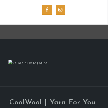
Menu
Menu
Item
Item
CoolWool | Yarn For You