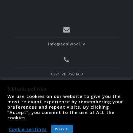
info@coolwool.lv
+371 26 958 660
Sīkfailu politika
We use cookies on our website to give you the
most relevant experience by remembering your
preferences and repeat visits. By clicking
“Accept”, you consent to the use of ALL the
Piegāde, atgriešana un termiņi
cookies.
Lietošanas noteikumi
Privātuma politika
Cookie settings
Piekrītu
Sīkfailu politika