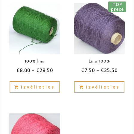
TOP
prece
100% lins
Lina 100%
€
8.00
–
€
28.50
€
7.50
–
€
35.50
This
This
Izvēlieties
Izvēlieties
product
prod
has
has
multiple
mult
variants.
vari
The
The
options
opti
may
may