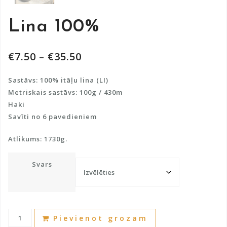
Lina 100%
€
7.50
–
€
35.50
Sastāvs: 100% itāļu lina (LI)
Metriskais sastāvs: 100g / 430m
Haki
Savīti no 6 pavedieniem
Atlikums: 1730g.
Svars
Lina
A
Pievienot grozam
100%