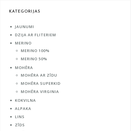
the
product
KATEGORIJAS
page
JAUNUMI
DZIJA AR FLITERIEM
MERINO
MERINO 100%
MERINO 50%
MOHĒRA
MOHĒRA AR ZĪDU
MOHĒRA SUPERKID
MOHĒRA VIRGINIA
KOKVILNA
ALPAKA
LINS
ZĪDS