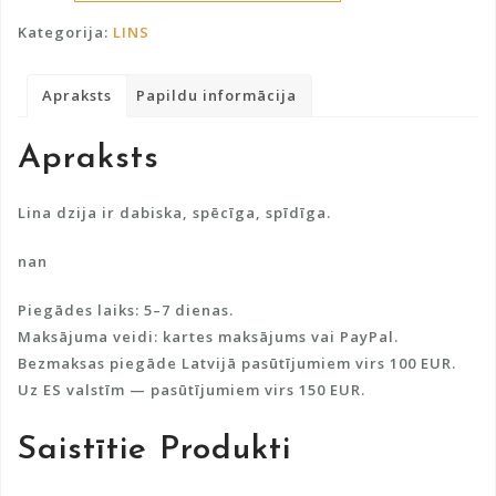
l
daudzums
t
Kategorija:
LINS
e
r
Apraksts
Papildu informācija
n
a
Apraksts
t
i
v
Lina dzija ir dabiska, spēcīga, spīdīga.
e
nan
:
Piegādes laiks: 5–7 dienas.
Maksājuma veidi: kartes maksājums vai PayPal.
Bezmaksas piegāde Latvijā pasūtījumiem virs 100 EUR.
Uz ES valstīm — pasūtījumiem virs 150 EUR.
Saistītie Produkti