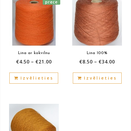
prece
Lina ar kokvilnu
Lina 100%
€
4.50
–
€
21.00
€
8.50
–
€
34.00
This
This
Izvēlieties
Izvēlieties
product
prod
has
has
multiple
mult
variants.
vari
The
The
options
opti
may
may
be
be