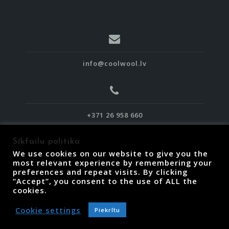
info@coolwool.lv
+371 26 958 660
Sīkfailu politika
We use cookies on our website to give you the
most relevant experience by remembering your
preferences and repeat visits. By clicking
“Accept”, you consent to the use of ALL the
Piegāde, atgriešana un termiņi
cookies.
Lietošanas noteikumi
Privātuma politika
Cookie settings
Piekrītu
Sīkfailu politika