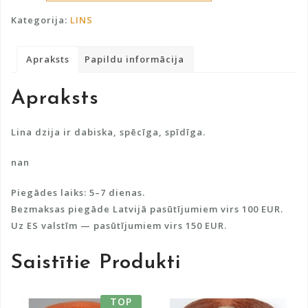
l
daudzums
t
Kategorija:
LINS
e
r
Apraksts
Papildu informācija
n
a
Apraksts
t
i
v
Lina dzija ir dabiska, spēcīga, spīdīga.
e
nan
:
Piegādes laiks: 5–7 dienas.
Bezmaksas piegāde Latvijā pasūtījumiem virs 100 EUR.
Uz ES valstīm — pasūtījumiem virs 150 EUR.
Saistītie Produkti
TOP