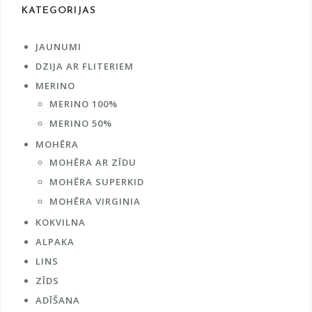
product
KATEGORIJAS
page
JAUNUMI
DZIJA AR FLITERIEM
MERINO
MERINO 100%
MERINO 50%
MOHĒRA
MOHĒRA AR ZĪDU
MOHĒRA SUPERKID
MOHĒRA VIRGINIA
KOKVILNA
ALPAKA
LINS
ZĪDS
ADĪŠANA