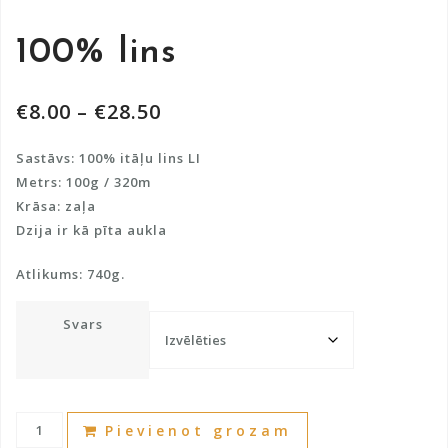
100% lins
€
8.00
–
€
28.50
Sastāvs: 100% itāļu lins LI
Metrs: 100g / 320m
Krāsa: zaļa
Dzija ir kā pīta aukla
Atlikums: 740g.
Svars
100%
A
Pievienot grozam
lins