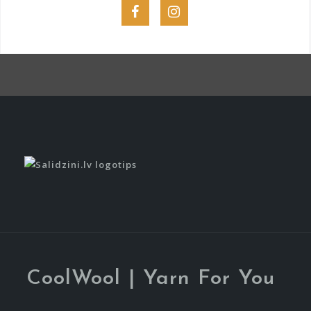
Menu
Menu
Item
Item
CoolWool | Yarn For You