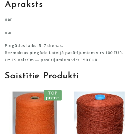
Apraksts
t
i
v
nan
e
nan
:
Piegādes laiks: 5–7 dienas.
Bezmaksas piegāde Latvijā pasūtījumiem virs 100 EUR.
Uz ES valstīm — pasūtījumiem virs 150 EUR.
Saistītie Produkti
TOP
prece