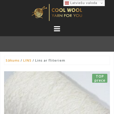
Skip
Latviešu valoda
to
content
Sākums
/
LINS
/ Lins ar fliteriem
TOP
prece