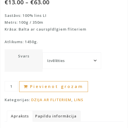
€
13.00
–
€
63.00
Sastāvs: 100% lins LI
Metrs: 100g / 350m
Krāsa: Balta ar caurspīdīgiem fliteriem
Atlikums: 1450g.
Svars
Lins
A
Pievienot grozam
ar
l
fliteriem
t
Kategorijas:
DZIJA AR FLITERIEM
,
LINS
daudzums
e
r
Apraksts
Papildu informācija
n
a