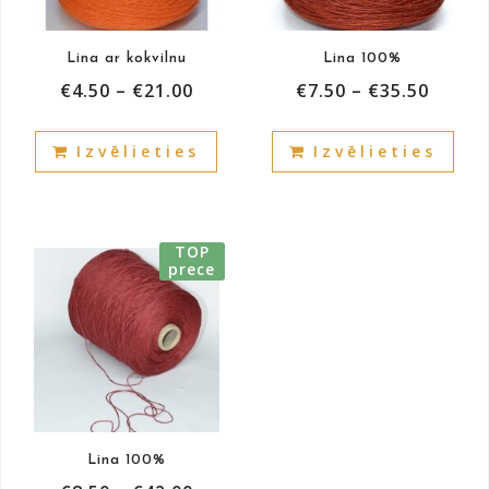
Lina ar kokvilnu
Lina 100%
€
4.50
–
€
21.00
€
7.50
–
€
35.50
This
This
Izvēlieties
Izvēlieties
product
prod
has
has
multiple
mult
variants.
vari
TOP
The
The
prece
options
opti
may
may
be
be
chosen
cho
on
on
the
the
product
prod
Lina 100%
page
pag