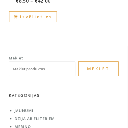
€
8.50
–
€
42.00
This
Izvēlieties
product
has
multiple
variants.
The
options
Meklēt
may
be
MEKLĒT
chosen
on
the
product
KATEGORIJAS
page
JAUNUMI
DZIJA AR FLITERIEM
MERINO