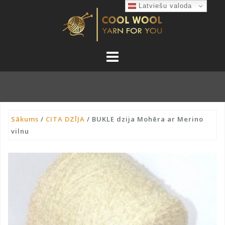
Skip
Latviešu valoda
to
content
Sākums
/
CITA DZĪJA
/ BUKLE dzija Mohēra ar Merino
vilnu