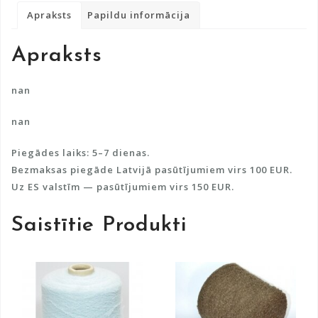
Merino
r
Apraksts
Papildu informācija
vilnu
n
daudzums
a
Apraksts
t
i
v
nan
e
nan
:
Piegādes laiks: 5–7 dienas.
Bezmaksas piegāde Latvijā pasūtījumiem virs 100 EUR.
Uz ES valstīm — pasūtījumiem virs 150 EUR.
Saistītie Produkti