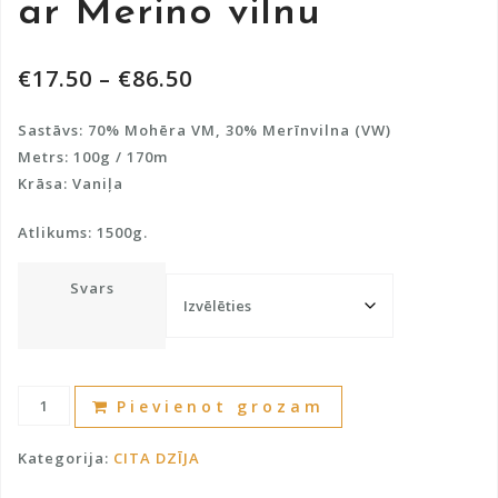
ar Merino vilnu
€
17.50
–
€
86.50
Sastāvs: 70% Mohēra VM, 30% Merīnvilna (VW)
Metrs: 100g / 170m
Krāsa: Vaniļa
Atlikums: 1500g.
Svars
BUKLE
A
Pievienot grozam
dzija
l
Mohēra
t
Kategorija:
CITA DZĪJA
ar
e