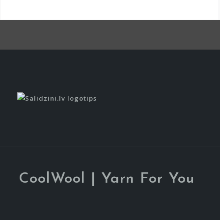
Item
Item
CoolWool | Yarn For You