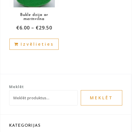
the
prod
product
pag
Bukle dzija ar
page
merīnvilna
€
6.00
–
€
29.50
This
Izvēlieties
product
has
multiple
variants.
The
options
Meklēt
may
be
MEKLĒT
chosen
on
the
product
KATEGORIJAS
page