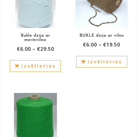
Bukle dzija ar
BUKLE dzija ar vilnu
merīnvilna
€
6.00
–
€
19.50
€
6.00
–
€
29.50
This
This
Izvēlieties
prod
Izvēlieties
product
has
has
mult
multiple
vari
variants.
The
The
opti
options
may
may
be
be
cho
chosen
on
on
the