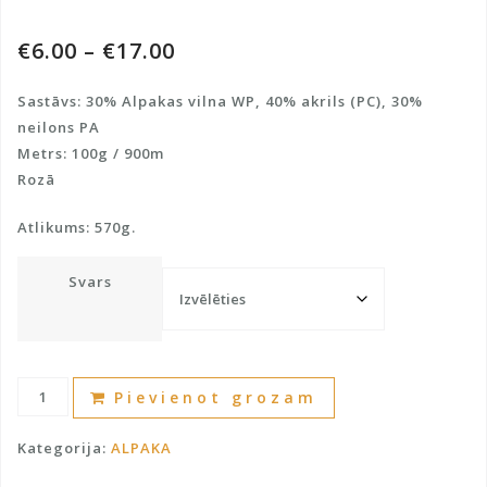
€
6.00
–
€
17.00
Sastāvs: 30% Alpakas vilna WP, 40% akrils (PC), 30%
neilons PA
Metrs: 100g / 900m
Rozā
Atlikums: 570g.
Svars
Dzija
A
Pievienot grozam
ar
l
30%
t
Kategorija:
ALPAKA
Alpakas
e