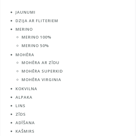
page
JAUNUMI
DZIJA AR FLITERIEM
MERINO
MERINO 100%
MERINO 50%
MOHĒRA
MOHĒRA AR ZĪDU
MOHĒRA SUPERKID
MOHĒRA VIRGINIA
KOKVILNA
ALPAKA
LINS
ZĪDS
ADĪŠANA
KAŠMIRS