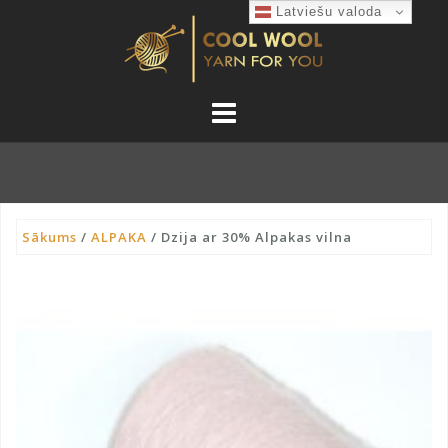
Skip
Latviešu valoda
to
content
Sākums
/
ALPAKA
/ Dzija ar 30% Alpakas vilna