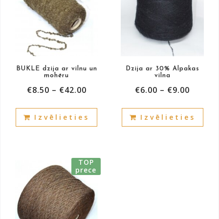
BUKLE dzija ar vilnu un
Dzija ar 30% Alpakas
mohēru
vilna
€
8.50
–
€
42.00
€
6.00
–
€
9.00
This
This
Izvēlieties
Izvēlieties
product
prod
has
has
multiple
mult
variants.
vari
TOP
The
The
prece
options
opti
may
may
be
be
chosen
cho