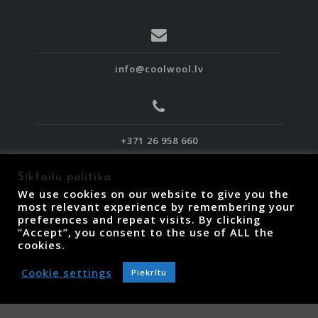
info@coolwool.lv
+371 26 958 660
Sīkfailu politika
We use cookies on our website to give you the
most relevant experience by remembering your
preferences and repeat visits. By clicking
“Accept”, you consent to the use of ALL the
Piegāde, atgriešana un termiņi
cookies.
Lietošanas noteikumi
Privātuma politika
Cookie settings
Piekrītu
Sīkfailu politika