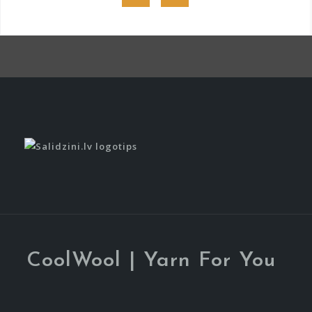
Item
Item
CoolWool | Yarn For You