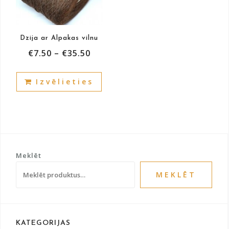
on
on
the
the
product
prod
Dzija ar Alpakas vilnu
page
pag
€
7.50
–
€
35.50
This
Izvēlieties
product
has
multiple
variants.
The
options
Meklēt
may
be
MEKLĒT
chosen
on
the
product
KATEGORIJAS