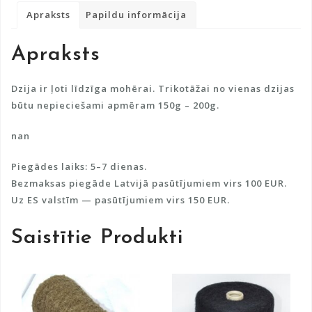
vilna
r
Apraksts
Papildu informācija
daudzums
n
a
Apraksts
t
i
v
Dzija ir ļoti līdzīga mohērai. Trikotāžai no vienas dzijas
e
būtu nepieciešami apmēram 150g – 200g.
:
nan
Piegādes laiks: 5–7 dienas.
Bezmaksas piegāde Latvijā pasūtījumiem virs 100 EUR.
Uz ES valstīm — pasūtījumiem virs 150 EUR.
Saistītie Produkti