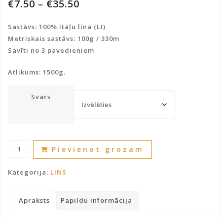
€
7.50
–
€
35.50
Sastāvs: 100% itāļu lina (LI)
Metriskais sastāvs: 100g / 330m
Savīti no 3 pavedieniem
Atlikums: 1500g.
Svars
Lina
A
Pievienot grozam
100%
l
daudzums
t
Kategorija:
LINS
e
r
Apraksts
Papildu informācija
n
a