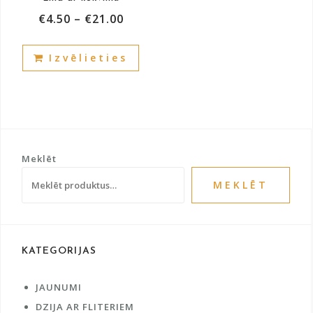
page
pag
€
4.50
–
€
21.00
This
Izvēlieties
product
has
multiple
variants.
The
options
Meklēt
may
be
MEKLĒT
chosen
on
the
product
KATEGORIJAS
page
JAUNUMI
DZIJA AR FLITERIEM