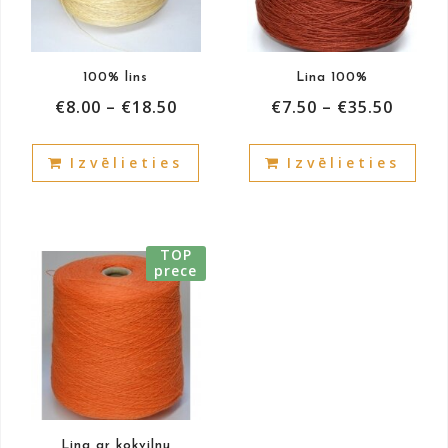
100% lins
Lina 100%
€
8.00
–
€
18.50
€
7.50
–
€
35.50
This
This
Izvēlieties
Izvēlieties
product
prod
has
has
multiple
mult
variants.
vari
TOP
The
The
prece
options
opti
may
may
be
be
chosen
cho
on
on
the
the
product
prod
Lina ar kokvilnu