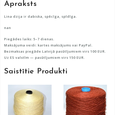
Apraksts
t
i
v
Lina dzija ir dabiska, spēcīga, spīdīga.
e
nan
:
Piegādes laiks: 5–7 dienas.
Maksājuma veidi: kartes maksājums vai PayPal.
Bezmaksas piegāde Latvijā pasūtījumiem virs 100 EUR.
Uz ES valstīm — pasūtījumiem virs 150 EUR.
Saistītie Produkti