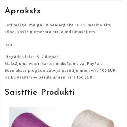
a
Apraksts
t
i
v
Ļoti maiga, maiga un nealerģiska 100 % merino aitu
e
vilna, kas ir piemērota arī jaundzimušajiem.
:
nan
Piegādes laiks: 5–7 dienas.
Maksājuma veidi: kartes maksājums vai PayPal.
Bezmaksas piegāde Latvijā pasūtījumiem virs 100 EUR.
Uz ES valstīm — pasūtījumiem virs 150 EUR.
Saistītie Produkti