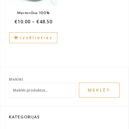
the
the
product
prod
Merīnvilna 100%
page
pag
€
10.00
–
€
48.50
This
Izvēlieties
product
has
multiple
variants.
The
options
Meklēt
may
be
MEKLĒT
chosen
on
the
product
KATEGORIJAS
page