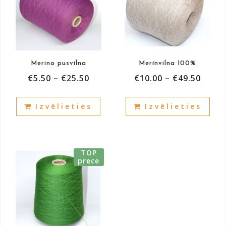
Merino pusvilna
Merīnvilna 100%
€
5.50
–
€
25.50
€
10.00
–
€
49.50
This
This
Izvēlieties
Izvēlieties
product
prod
has
has
multiple
mult
variants.
vari
TOP
The
The
prece
options
opti
may
may
be
be
chosen
cho
on
on