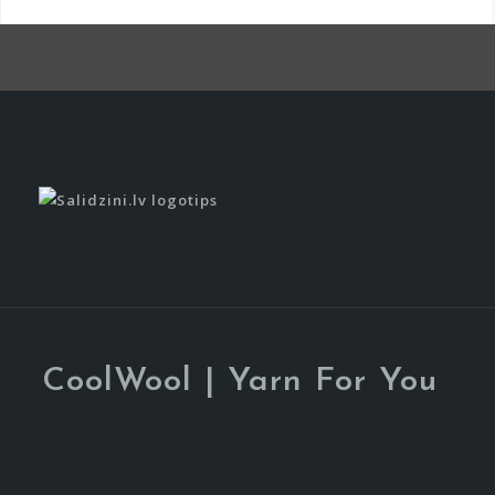
Item
Item
CoolWool | Yarn For You