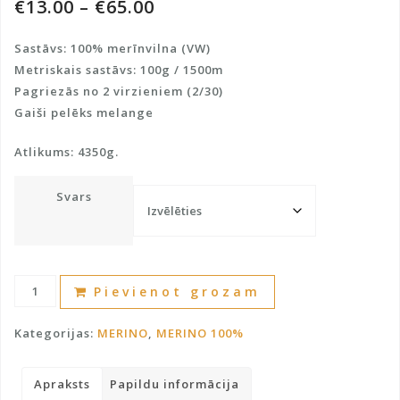
€
13.00
–
€
65.00
Sastāvs: 100% merīnvilna (VW)
Metriskais sastāvs: 100g / 1500m
Pagriezās no 2 virzieniem (2/30)
Gaiši pelēks melange
Atlikums: 4350g.
Svars
Merīnvilna
A
Pievienot grozam
100%
l
daudzums
t
Kategorijas:
MERINO
,
MERINO 100%
e
r
Apraksts
Papildu informācija
n