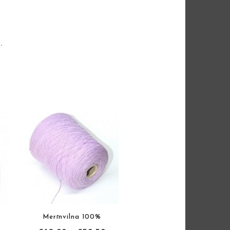
.
Merīnvilna 100%