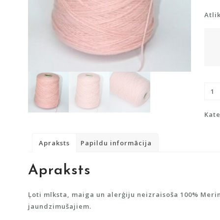
Atli
Merī
100
dau
Kate
Apraksts
Papildu informācija
Apraksts
Ļoti mīksta, maiga un alerģiju neizraisoša 100% Merin
jaundzimušajiem.