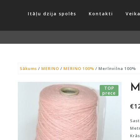
Itāļu dzija spolēs
Kontakti
Veika
Sākums
/
MERINO
/
MERINO 100%
/ Merīnvilna 100%
M
TOP
prece
€
1
Sast
Metr
Krās