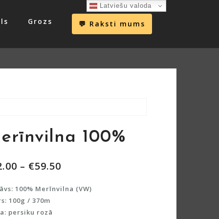
Latviešu valoda
ls
Grozs
💬 Raksti mums
erīnvilna 100%
2.00
–
€
59.50
āvs: 100% Merīnvilna (VW)
s: 100g / 370m
a: persiku rozā