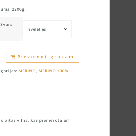
kums: 2200g.
Svars
nvilna
A
Pievienot grozam
%
l
dzums
t
gorijas:
MERINO
,
MERINO 100%
e
r
n
a
t
i
v
o aitas vilna, kas piemērota arī
e
: