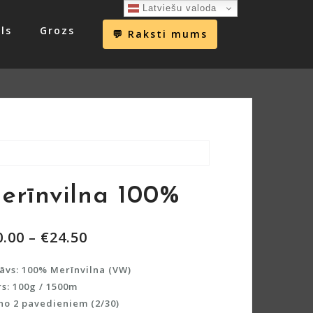
Latviešu valoda
ls
Grozs
💬 Raksti mums
erīnvilna 100%
0.00
–
€
24.50
āvs: 100% Merīnvilna (VW)
s: 100g / 1500m
 no 2 pavedieniem (2/30)