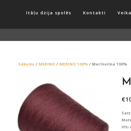
Itāļu dzija spolēs
Kontakti
Veika
Sākums
/
MERINO
/
MERINO 100%
/ Merīnvilna 100%
M
€
1
Sast
Metr
Vīti