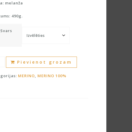
a: melanža
kums: 490g.
Svars
nvilna
A
Pievienot grozam
%
l
dzums
t
gorijas:
MERINO
,
MERINO 100%
e
r
n
a
t
i
v
e