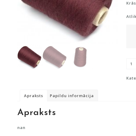
Krās
Atli
Merī
100
dau
Kate
Apraksts
Papildu informācija
Apraksts
nan