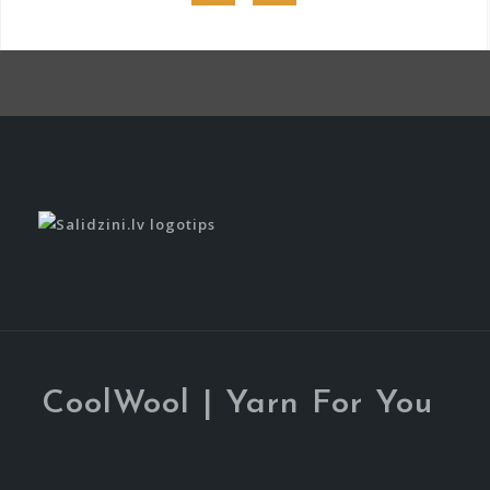
Item
Item
CoolWool | Yarn For You