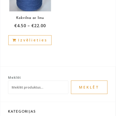
on
on
the
the
product
prod
Kokvilna ar linu
page
pag
€
4.50
–
€
22.00
This
Izvēlieties
product
has
multiple
variants.
The
options
Meklēt
may
be
MEKLĒT
chosen
on
the
product
KATEGORIJAS
page