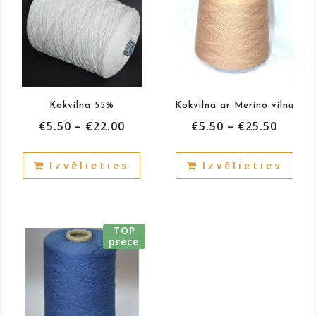
Kokvilna 55%
Kokvilna ar Merino vilnu
€
5.50
–
€
22.00
€
5.50
–
€
25.50
This
This
Izvēlieties
Izvēlieties
product
prod
has
has
multiple
mult
variants.
vari
TOP
The
The
prece
options
opti
may
may
be
be
chosen
cho