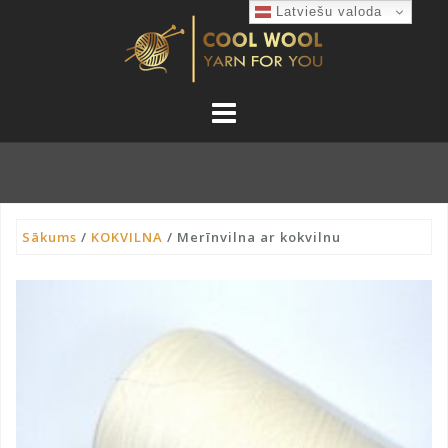
Skip
Latviešu valoda
to
content
Sākums
/
KOKVILNA
/ Merīnvilna ar kokvilnu