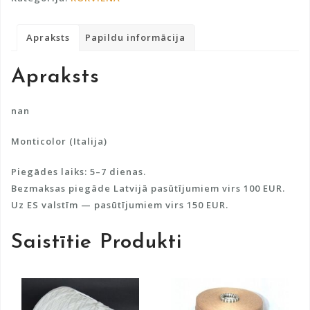
daudzums
e
r
Apraksts
Papildu informācija
n
a
Apraksts
t
i
v
nan
e
Monticolor (Italija)
:
Piegādes laiks: 5–7 dienas.
Bezmaksas piegāde Latvijā pasūtījumiem virs 100 EUR.
Uz ES valstīm — pasūtījumiem virs 150 EUR.
Saistītie Produkti