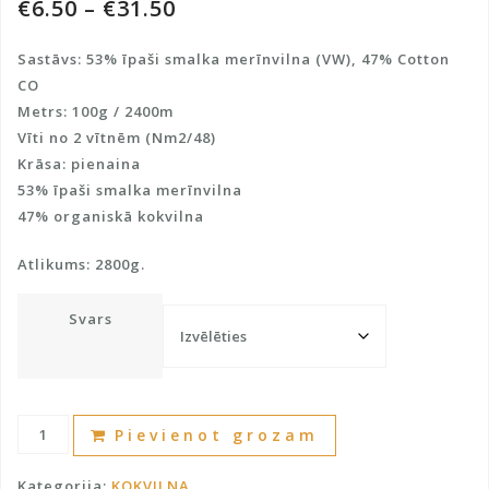
€
6.50
–
€
31.50
Sastāvs: 53% īpaši smalka merīnvilna (VW), 47% Cotton
CO
Metrs: 100g / 2400m
Vīti no 2 vītnēm (Nm2/48)
Krāsa: pienaina
53% īpaši smalka merīnvilna
47% organiskā kokvilna
Atlikums: 2800g.
Svars
Merīnvilna
A
Pievienot grozam
ar
l
kokvilnu
t
Kategorija:
KOKVILNA